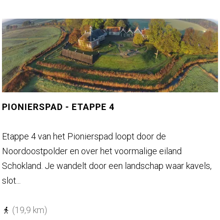
o
l
u
r
t
o
e
u
d
t
e
e
A
N
b
a
PIONIERSPAD - ETAPPE 4
b
t
e
u
P
Etappe 4 van het Pionierspad loopt door de
r
u
i
Noordoostpolder en over het voormalige eiland
t
r
o
Schokland. Je wandelt door een landschap waar kavels,
p
n
slot...
a
i
d
e
(19,9 km)