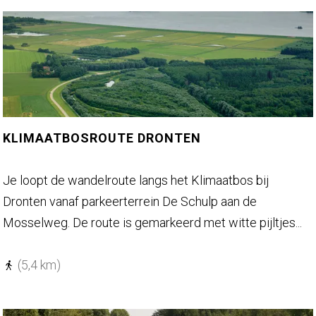
r
o
u
t
e
R
o
KLIMAATBOSROUTE DRONTEN
g
g
K
Je loopt de wandelroute langs het Klimaatbos bij
e
l
Dronten vanaf parkeerterrein De Schulp aan de
b
i
Mosselweg. De route is gemarkeerd met witte pijltjes...
o
m
t
a
(5,4 km)
v
a
e
t