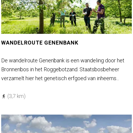
u
t
e
B
i
WANDELROUTE GENENBANK
d
d
W
De wandelroute Genenbank is een wandeling door het
i
a
Bronnenbos in het Roggebotzand. Staatsbosbeheer
n
n
verzamelt hier het genetisch erfgoed van inheems...
g
d
h
e
(3,7 km)
u
l
i
r
z
o
e
u