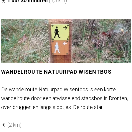
u
1 uur 30 minuten
(5,5 km)
1
u
r
h
i
s
t
o
r
WANDELROUTE NATUURPAD WISENTBOS
i
s
W
De wandelroute Natuurpad Wisentbos is een korte
c
a
wandelroute door een afwisselend stadsbos in Dronten,
h
n
over bruggen en langs slootjes. De route star...
e
d
r
e
(2 km)