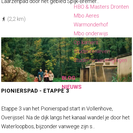
e
n
Laarzenpad door het gebied Spijk-Bremer...
HBO & Masters Dronten
n
d
Mbo Aeres
r
e
(2,2 km)
Warmonderhof
o
l
Mbo onderwijs
u
r
Op kamers
t
o
Studentenleven
e
u
Studentenverenigingen
t
e
BLOG
L
NIEUWS
a
PIONIERSPAD - ETAPPE 3
a
r
P
Etappe 3 van het Pionierspad start in Vollenhove,
z
i
Overijssel. Na de dijk langs het kanaal wandel je door het
e
o
Waterloopbos, bijzonder vanwege zijn s...