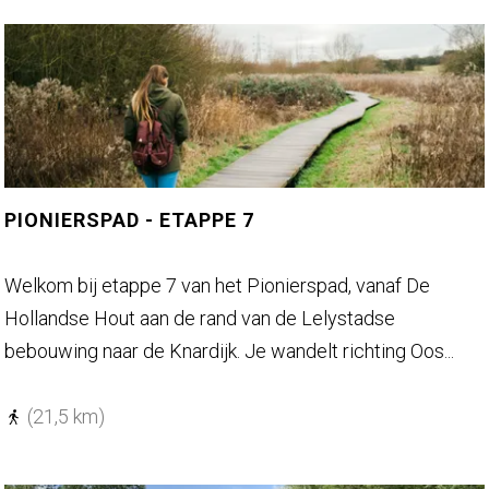
u
o
s
u
t
t
e
D
r
o
PIONIERSPAD - ETAPPE 7
n
t
P
Welkom bij etappe 7 van het Pionierspad, vanaf De
e
i
Hollandse Hout aan de rand van de Lelystadse
n
o
bebouwing naar de Knardijk. Je wandelt richting Oos...
n
i
(21,5 km)
e
r