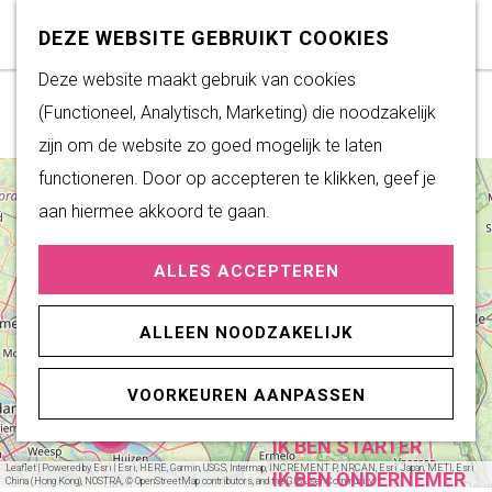
Subsidiemogelijkheden
Z
K
DEZE WEBSITE GEBRUIKT COOKIES
o
a
M
G
Deze website maakt gebruik van cookies
DUURZAAM WONEN
ROUTES OVERZICHT
e
a
e
a
(Functioneel, Analytisch, Marketing) die noodzakelijk
Duurzame initiatieven
k
r
n
n
zijn om de website zo goed mogelijk te laten
Fairtrade Gemeente
e
t
u
a
functioneren. Door op accepteren te klikken, geef je
Het Energieloket
+
n
2
a
aan hiermee akkoord te gaan.
−
r
PRAKTISCHE
ALLES ACCEPTEREN
d
P
INFORMATIE
i
e
Verenigingen
11
o
P
ALLEEN NOODZAKELIJK
h
n
Sportaccommodaties
i
i
o
o
e
VOORKEUREN AANPASSEN
n
7
m
ONDERNEMEN
r
i
2
e
s
IK BEN STARTER
e
p
r
p
Leaflet
|
Powered by Esri | Esri, HERE, Garmin, USGS, Intermap, INCREMENT P, NRCAN, Esri Japan, METI, Esri
IK BEN ONDERNEMER
a
China (Hong Kong), NOSTRA, © OpenStreetMap contributors, and the GIS User Community
s