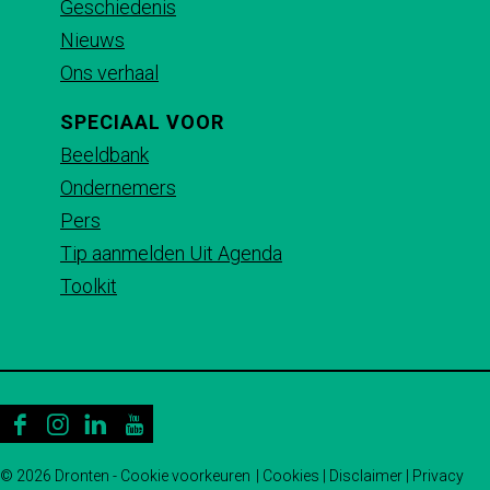
a
Geschiedenis
g
Nieuws
i
Ons verhaal
n
SPECIAAL VOOR
a
Beeldbank
Ondernemers
Pers
Tip aanmelden Uit Agenda
Toolkit
F
I
L
Y
a
n
i
o
© 2026 Dronten -
Cookie voorkeuren
|
Cookies
|
Disclaimer
|
Privacy