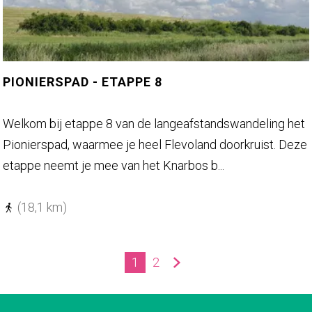
n
t
e
G
e
PIONIERSPAD - ETAPPE 8
n
e
P
Welkom bij etappe 8 van de langeafstandswandeling het
n
i
Pionierspad, waarmee je heel Flevoland doorkruist. Deze
b
o
etappe neemt je mee van het Knarbos b...
a
n
n
i
(18,1 km)
k
e
r
1
2
s
H
G
G
p
u
a
a
a