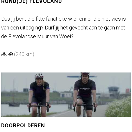
u
ROND(JE) FLEVOLAND
t
e
R
Dus jij bent die fitte fanatieke wielrenner die niet vies is
o
van een uitdaging? Durf jij het gevecht aan te gaan met
n
de Flevolandse Muur van Woei?...
d
(
(240 km)
j
e
)
F
l
e
v
o
DOORPOLDEREN