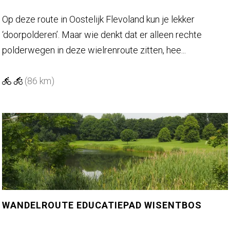
l
a
D
Op deze route in Oostelijk Flevoland kun je lekker
n
o
‘doorpolderen’. Maar wie denkt dat er alleen rechte
d
o
polderwegen in deze wielrenroute zitten, hee...
r
p
(86 km)
o
l
d
e
r
e
n
WANDELROUTE EDUCATIEPAD WISENTBOS