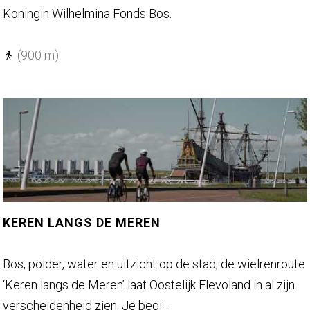
s
r
a
Koningin Wilhelmina Fonds Bos.
o
n
u
d
(900 m)
t
e
e
l
S
r
t
o
r
u
a
t
n
e
d
L
KEREN LANGS DE MEREN
g
e
a
v
K
Bos, polder, water en uitzicht op de stad; de wielrenroute
p
e
e
‘Keren langs de Meren’ laat Oostelijk Flevoland in al zijn
e
n
r
verscheidenheid zien. Je begi...