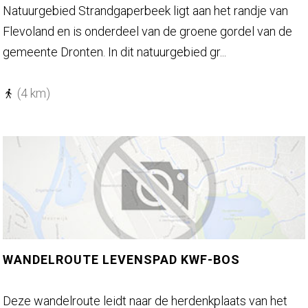
a
S
Natuurgebied Strandgaperbeek ligt aan het randje van
t
t
Flevoland en is onderdeel van de groene gordel van de
i
r
gemeente Dronten. In dit natuurgebied gr...
e
u
p
i
(4 km)
a
n
d
-
W
e
i
n
s
w
e
a
n
n
t
d
WANDELROUTE LEVENSPAD KWF-BOS
b
e
o
l
W
Deze wandelroute leidt naar de herdenkplaats van het