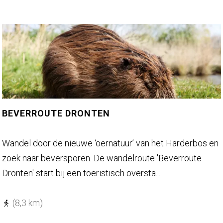
l
a
n
d
v
a
n
k
BEVERROUTE DRONTEN
u
s
B
Wandel door de nieuwe ‘oernatuur’ van het Harderbos en
t
e
zoek naar beversporen. De wandelroute 'Beverroute
t
v
Dronten' start bij een toeristisch oversta...
o
e
t
r
(8,3 km)
k
r