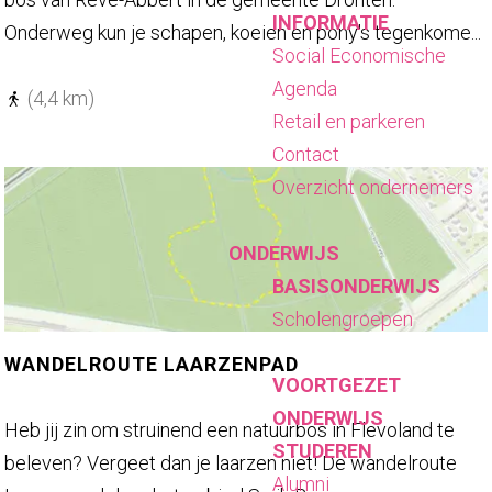
INFORMATIE
n
Onderweg kun je schapen, koeien en pony's tegenkome...
Social Economische
d
Agenda
e
(4,4 km)
Retail en parkeren
l
Contact
r
Overzicht ondernemers
o
u
ONDERWIJS
t
BASISONDERWIJS
e
Scholengroepen
S
t
WANDELROUTE LAARZENPAD
VOORTGEZET
o
ONDERWIJS
b
W
Heb jij zin om struinend een natuurbos in Flevoland te
STUDEREN
b
a
beleven? Vergeet dan je laarzen niet! De wandelroute
Alumni