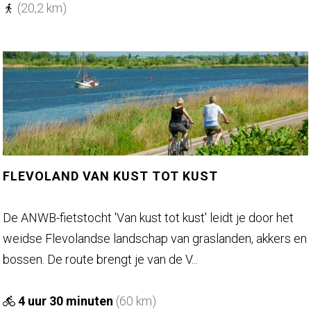
3
i
(20,2 km)
e
r
s
p
a
d
-
e
FLEVOLAND VAN KUST TOT KUST
t
a
F
De ANWB-fietstocht 'Van kust tot kust' leidt je door het
p
l
weidse Flevolandse landschap van graslanden, akkers en
p
e
bossen. De route brengt je van de V...
e
v
9
o
4 uur 30 minuten
(60 km)