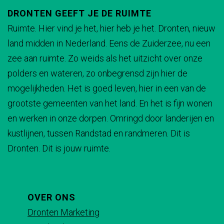
i
n
n
DRONTEN GEEFT JE DE RUIMTE
d
d
a
a
Ruimte. Hier vind je het, hier heb je het. Dronten, nieuw
-
i
a
a
land midden in Nederland. Eens de Zuiderzee, nu een
e
g
r
r
zee aan ruimte. Zo weids als het uitzicht over onze
t
e
p
d
polders en wateren, zo onbegrensd zijn hier de
a
p
a
e
mogelijkheden. Het is goed leven, hier in een van de
p
a
g
v
grootste gemeenten van het land. En het is fijn wonen
p
g
i
o
en werken in onze dorpen. Omringd door landerijen en
e
i
n
l
kustlijnen, tussen Randstad en randmeren. Dit is
8
n
a
g
Dronten. Dit is jouw ruimte.
a
e
n
d
e
OVER ONS
p
Dronten Marketing