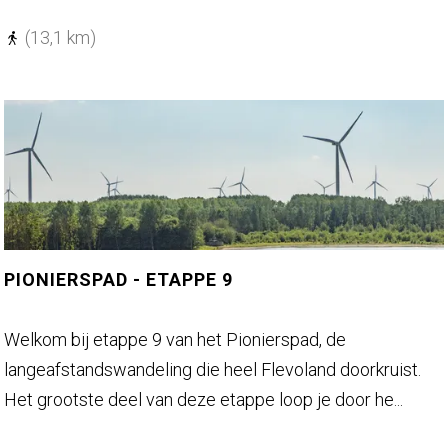
n
n
p
i
(13,1 km)
a
e
d
r
s
p
a
d
-
e
PIONIERSPAD - ETAPPE 9
t
a
P
Welkom bij etappe 9 van het Pionierspad, de
p
i
langeafstandswandeling die heel Flevoland doorkruist.
p
o
Het grootste deel van deze etappe loop je door he...
e
n