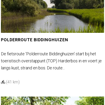
l
b
d
o
p
s
a
r
d
o
u
POLDERROUTE BIDDINGHUIZEN
t
e
P
De fietsroute 'Polderroute Biddinghuizen' start bij het
D
o
toeristisch overstappunt (TOP) Harderbos in en voert je
r
l
langs kust, strand en bos. De route...
o
d
n
e
(41 km)
t
r
e
r
n
o