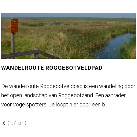
W
r
i
s
s
p
e
a
n
d
t
-
b
e
o
t
WANDELROUTE ROGGEBOTVELDPAD
s
a
p
W
De wandelroute Roggebotveldpad is een wandeling door
p
a
het open landschap van Roggebotzand. Een aanrader
e
n
voor vogelspotters. Je loopt hier door een b...
4
d
e
(1,7 km)
l