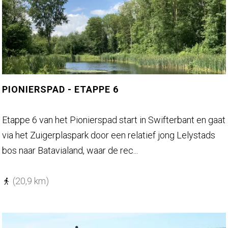
s
p
a
d
-
e
PIONIERSPAD - ETAPPE 6
t
a
P
Etappe 6 van het Pionierspad start in Swifterbant en gaat
p
i
via het Zuigerplaspark door een relatief jong Lelystads
p
o
bos naar Batavialand, waar de rec...
e
n
7
i
(20,9 km)
e
r
s