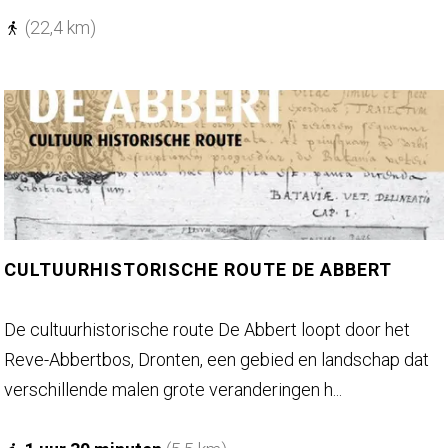
i
(22,4 km)
e
r
s
p
a
d
-
e
CULTUURHISTORISCHE ROUTE DE ABBERT
t
a
C
De cultuurhistorische route De Abbert loopt door het
p
u
Reve-Abbertbos, Dronten, een gebied en landschap dat
p
l
verschillende malen grote veranderingen h...
e
t
1