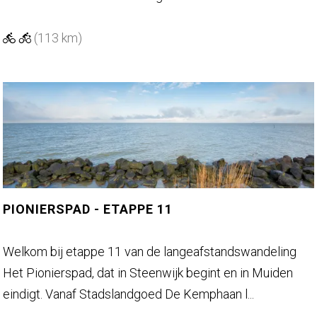
r
s
e
b
p
n
(113 km)
e
a
l
e
d
a
k
K
n
W
g
F
s
-
d
b
e
o
M
PIONIERSPAD - ETAPPE 11
s
e
r
P
Welkom bij etappe 11 van de langeafstandswandeling
e
i
Het Pionierspad, dat in Steenwijk begint en in Muiden
n
o
eindigt. Vanaf Stadslandgoed De Kemphaan l...
n