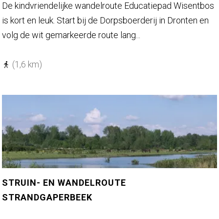
W
De kindvriendelijke wandelroute Educatiepad Wisentbos
a
is kort en leuk. Start bij de Dorpsboerderij in Dronten en
n
volg de wit gemarkeerde route lang...
d
e
(1,6 km)
l
r
o
u
t
e
E
d
STRUIN- EN WANDELROUTE
u
STRANDGAPERBEEK
c