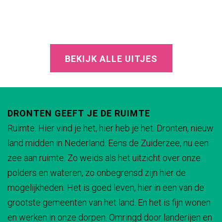
BEKIJK ALLE UITJES
DRONTEN GEEFT JE DE RUIMTE
Ruimte. Hier vind je het, hier heb je het. Dronten, nieuw
land midden in Nederland. Eens de Zuiderzee, nu een
zee aan ruimte. Zo weids als het uitzicht over onze
polders en wateren, zo onbegrensd zijn hier de
mogelijkheden. Het is goed leven, hier in een van de
grootste gemeenten van het land. En het is fijn wonen
en werken in onze dorpen. Omringd door landerijen en