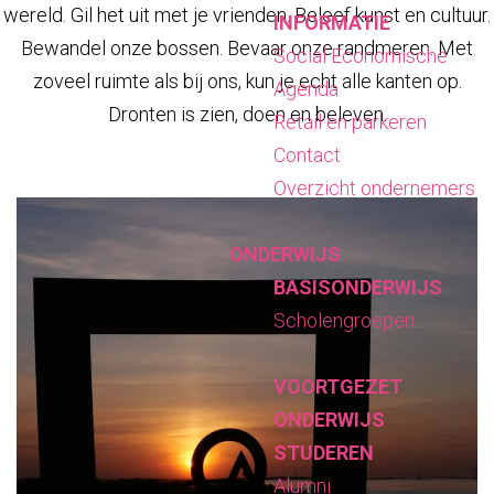
wereld. Gil het uit met je vrienden. Beleef kunst en cultuur.
INFORMATIE
Bewandel onze bossen. Bevaar onze randmeren. Met
Social Economische
zoveel ruimte als bij ons, kun je echt alle kanten op.
Agenda
Dronten is zien, doen en beleven.
Retail en parkeren
Contact
Overzicht ondernemers
O
n
ONDERWIJS
t
BASISONDERWIJS
d
Scholengroepen
e
k
VOORTGEZET
k
ONDERWIJS
e
STUDEREN
n
Alumni