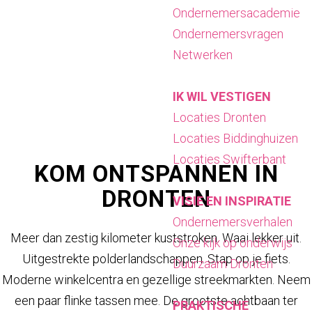
a
Ondernemersacademie
g
Ondernemersvragen
e
Netwerken
IK WIL VESTIGEN
Locaties Dronten
Locaties Biddinghuizen
Locaties Swifterbant
KOM ONTSPANNEN IN
DRONTEN
VISIE EN INSPIRATIE
Ondernemersverhalen
Meer dan zestig kilometer kuststroken. Waai lekker uit.
Onze kijk op onderwijs
Uitgestrekte polderlandschappen. Stap op je fiets.
Duurzaam Dronten
Moderne winkelcentra en gezellige streekmarkten. Neem
een paar flinke tassen mee. De grootste achtbaan ter
PRAKTISCHE