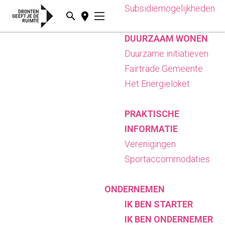
Subsidiemogelijkheden
Z
K
o
a
M
G
DUURZAAM WONEN
e
a
e
a
Duurzame initiatieven
k
r
n
n
Fairtrade Gemeente
e
t
u
a
Het Energieloket
n
a
r
PRAKTISCHE
d
INFORMATIE
e
Verenigingen
h
Sportaccommodaties
o
m
ONDERNEMEN
e
IK BEN STARTER
p
IK BEN ONDERNEMER