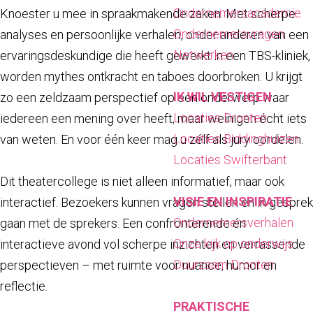
a
Ondernemersacademie
Knoester u mee in spraakmakende zaken. Met scherpe
g
Ondernemersvragen
analyses en persoonlijke verhalen, onder anderen van een
e
Netwerken
ervaringsdeskundige die heeft gewerkt in een TBS-kliniek,
worden mythes ontkracht en taboes doorbroken. U krijgt
IK WIL VESTIGEN
zo een zeldzaam perspectief op een onderwerp waar
Locaties Dronten
iedereen een mening over heeft, maar weinigen écht iets
Locaties Biddinghuizen
van weten. En voor één keer mag u zélf als jury oordelen.
Locaties Swifterbant
Dit theatercollege is niet alleen informatief, maar ook
VISIE EN INSPIRATIE
interactief. Bezoekers kunnen vragen stellen en in gesprek
Ondernemersverhalen
gaan met de sprekers. Een confronterende én
Onze kijk op onderwijs
interactieve avond vol scherpe inzichten en verrassende
Duurzaam Dronten
perspectieven – met ruimte voor nuance, humor en
reflectie.
PRAKTISCHE