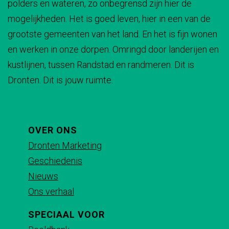
polders en wateren, zo onbegrensd zijn hier de
e
e
e
e
r
e
t
mogelijkheden. Het is goed leven, hier in een van de
p
p
p
p
r
e
grootste gemeenten van het land. En het is fijn wonen
a
a
a
a
r
en werken in onze dorpen. Omringd door landerijen en
g
g
g
g
kustlijnen, tussen Randstad en randmeren. Dit is
i
i
i
i
Dronten. Dit is jouw ruimte.
n
n
n
n
a
a
a
a
o
o
o
o
p
p
p
p
OVER ONS
F
X
e
W
Dronten Marketing
a
-
h
Geschiedenis
c
m
a
Nieuws
e
a
t
Ons verhaal
b
i
s
SPECIAAL VOOR
o
l
A