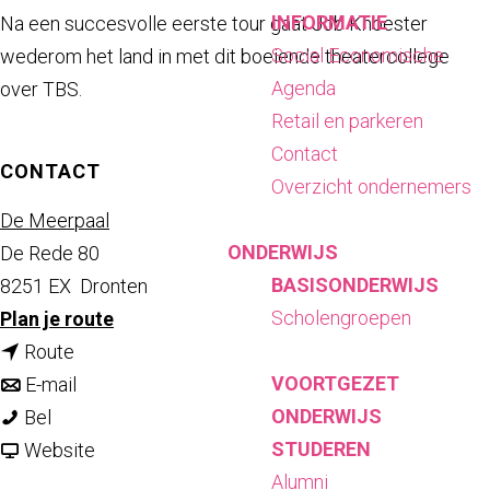
INFORMATIE
Na een succesvolle eerste tour gaat Job Knoester
Social Economische
wederom het land in met dit boeiende theatercollege
Agenda
over TBS.
Retail en parkeren
Contact
CONTACT
Overzicht ondernemers
De Meerpaal
ONDERWIJS
De Rede 80
BASISONDERWIJS
8251 EX
Dronten
Scholengroepen
n
Plan je route
n
a
Route
VOORTGEZET
a
n
a
E-mail
ONDERWIJS
T
a
a
r
Bel
STUDEREN
B
r
a
v
T
Website
Alumni
S
T
r
a
B