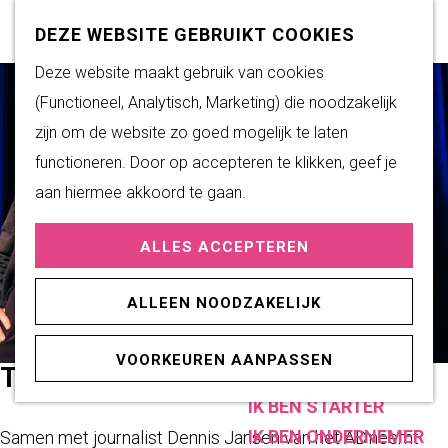
Subsidiemogelijkheden
Z
K
DEZE WEBSITE GEBRUIKT COOKIES
o
a
M
G
Deze website maakt gebruik van cookies
DUURZAAM WONEN
e
a
e
a
(Functioneel, Analytisch, Marketing) die noodzakelijk
Duurzame initiatieven
k
r
n
n
zijn om de website zo goed mogelijk te laten
Fairtrade Gemeente
e
t
u
a
functioneren. Door op accepteren te klikken, geef je
Het Energieloket
n
a
aan hiermee akkoord te gaan.
r
PRAKTISCHE
ALLES ACCEPTEREN
d
INFORMATIE
e
Verenigingen
ALLEEN NOODZAKELIJK
h
Sportaccommodaties
o
VOORKEUREN AANPASSEN
m
TBS MET JOB KNOESTER
ONDERNEMEN
e
IK BEN STARTER
p
IK BEN ONDERNEMER
Samen met journalist Dennis Jansen van het AD neemt