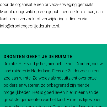
door de organisatie een privacy-afweging gemaakt.
Mocht u ongewild op een gepubliceerde foto staan, dan
kunt u een verzoek tot verwijdering indienen via
info@drontengeeftjederuimte.nl.
DRONTEN GEEFT JE DE RUIMTE
Ruimte. Hier vind je het, hier heb je het. Dronten, nieuw
land midden in Nederland. Eens de Zuiderzee, nu een
zee aan ruimte. Zo weids als het uitzicht over onze
polders en wateren, zo onbegrensd zijn hier de
mogelijkheden. Het is goed leven, hier in een van de
grootste gemeenten van het land. En het is fijn wonen
en werken in onze dorpen. Omringd door landerijen en