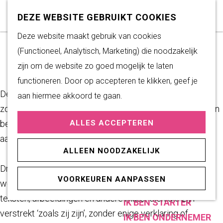
Subsidiemogelijkheden
Z
K
DEZE WEBSITE GEBRUIKT COOKIES
o
a
M
G
Deze website maakt gebruik van cookies
DUURZAAM WONEN
DISCLAIMER
e
a
e
a
(Functioneel, Analytisch, Marketing) die noodzakelijk
Duurzame initiatieven
k
r
n
n
zijn om de website zo goed mogelijk te laten
Fairtrade Gemeente
e
t
u
a
functioneren. Door op accepteren te klikken, geef je
Het Energieloket
n
De inhoud van deze site is met de grootst mogelijke
a
aan hiermee akkoord te gaan.
zorgvuldigheid voorbereid en samengesteld op basis van
r
PRAKTISCHE
betrouwbare en actuele bronnen alsmede door derden
ALLES ACCEPTEREN
d
INFORMATIE
aangeleverde gegevens.
e
Verenigingen
ALLEEN NOODZAKELIJK
h
Sportaccommodaties
Dronten Marketing verleent u hierbij toegang tot de
o
VOORKEUREN AANPASSEN
website drontengeeftjederuimte.nl. Zij publiceert hier
m
ONDERNEMEN
teksten, afbeeldingen en andere materialen die zijn
e
IK BEN STARTER
verstrekt ‘zoals zij zijn’, zonder enige verklaring of
p
IK BEN ONDERNEMER