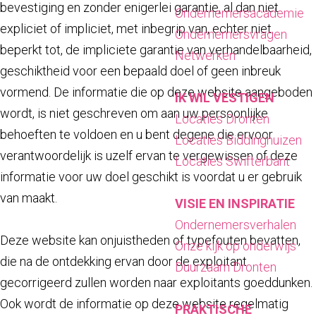
bevestiging en zonder enigerlei garantie, al dan niet
a
Ondernemersacademie
expliciet of impliciet, met inbegrip van, echter niet
g
Ondernemersvragen
beperkt tot, de impliciete garantie van verhandelbaarheid,
e
Netwerken
geschiktheid voor een bepaald doel of geen inbreuk
vormend. De informatie die op deze website aangeboden
IK WIL VESTIGEN
wordt, is niet geschreven om aan uw persoonlijke
Locaties Dronten
behoeften te voldoen en u bent degene die ervoor
Locaties Biddinghuizen
verantwoordelijk is uzelf ervan te vergewissen of deze
Locaties Swifterbant
informatie voor uw doel geschikt is voordat u er gebruik
van maakt.
VISIE EN INSPIRATIE
Ondernemersverhalen
Deze website kan onjuistheden of typefouten bevatten,
Onze kijk op onderwijs
die na de ontdekking ervan door de exploitant
Duurzaam Dronten
gecorrigeerd zullen worden naar exploitants goeddunken.
Ook wordt de informatie op deze website regelmatig
PRAKTISCHE