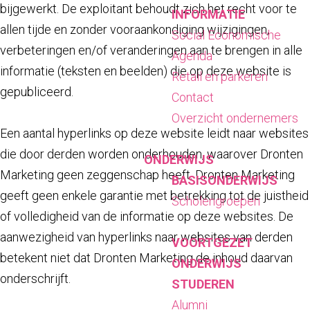
bijgewerkt. De exploitant behoudt zich het recht voor te
INFORMATIE
allen tijde en zonder vooraankondiging wijzigingen,
Social Economische
verbeteringen en/of veranderingen aan te brengen in alle
Agenda
informatie (teksten en beelden) die op deze website is
Retail en parkeren
gepubliceerd.
Contact
Overzicht ondernemers
Een aantal hyperlinks op deze website leidt naar websites
die door derden worden onderhouden, waarover Dronten
ONDERWIJS
Marketing geen zeggenschap heeft. Dronten Marketing
BASISONDERWIJS
geeft geen enkele garantie met betrekking tot de juistheid
Scholengroepen
of volledigheid van de informatie op deze websites. De
aanwezigheid van hyperlinks naar websites van derden
VOORTGEZET
betekent niet dat Dronten Marketing de inhoud daarvan
ONDERWIJS
onderschrijft.
STUDEREN
Alumni