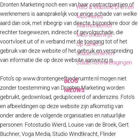
Dronten Marketing noch een van haar contractpartijen of
HBO & Masters Dronten
werknemers is aansprakelijk voor enige schade van welke
Mbo Aeres
aard dan ook, met inbegrip van directe, bijzondere door de
Warmonderhof
rechter toegewezen, indirecte of gevolgschade, die
Mbo onderwijs
voortvloeit uit of in verband met de toegang tot of het
Op kamers
gebruik van deze website of het gebruik en verspreiding
Studentenleven
van informatie die op deze website aanwezig is.
Studentenverenigingen
Foto's op www.drontengeeftjederuimte.nl mogen niet
BLOG
zonder toestemming van Dronten Marketing worden
NIEUWS
gebruikt, gedownload, gedupliceerd of anderszins. Foto's
en afbeeldingen op deze website zijn afkomstig van
onder andere de volgende organisaties en natuurlijke
personen: Fotostudio Wierd, Louise van de Broek, Gert
Buchner, Voga Media, Studio Windtkracht, Flinder