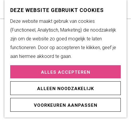
DEZE WEBSITE GEBRUIKT COOKIES
G
Deze website maakt gebruik van cookies
a
(Functioneel, Analytisch, Marketing) die noodzakelijk
n
zijn om de website zo goed mogelijk te laten
a
functioneren. Door op accepteren te klikken, geef je
a
aan hiermee akkoord te gaan.
r
ALLES ACCEPTEREN
d
e
ALLEEN NOODZAKELIJK
h
o
VOORKEUREN AANPASSEN
m
e
p