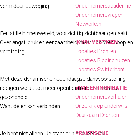
a
Ondernemersacademie
vorm door beweging.
g
Ondernemersvragen
e
Netwerken
Een stille binnenwereld, voorzichtig zichtbaar gemaakt.
IK WIL VESTIGEN
Over angst, druk en eenzaamheid, maar ook over hoop en
Locaties Dronten
verbinding.
Locaties Biddinghuizen
Locaties Swifterbant
Met deze dynamische hedendaagse dansvoorstelling
VISIE EN INSPIRATIE
nodigen we uit tot meer openheid rondom mentale
Ondernemersverhalen
gezondheid.
Onze kijk op onderwijs
Want delen kan verbinden.
Duurzaam Dronten
PRAKTISCHE
Je bent niet alleen. Je staat er niet alleen voor.