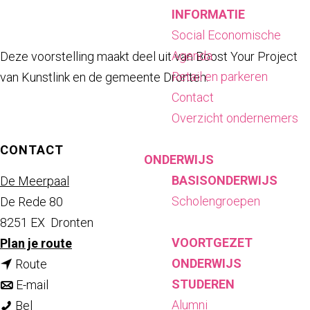
INFORMATIE
Social Economische
Agenda
Deze voorstelling maakt deel uit van Boost Your Project
Retail en parkeren
van Kunstlink en de gemeente Dronten.
Contact
Overzicht ondernemers
CONTACT
ONDERWIJS
BASISONDERWIJS
De Meerpaal
Scholengroepen
De Rede 80
8251 EX
Dronten
VOORTGEZET
n
Plan je route
ONDERWIJS
n
a
Route
STUDEREN
a
n
a
E-mail
Alumni
I
a
a
r
Bel