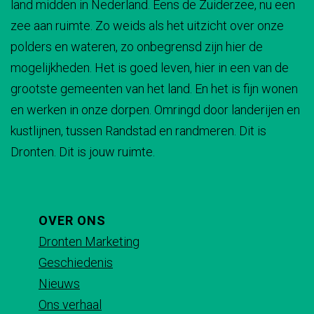
land midden in Nederland. Eens de Zuiderzee, nu een
e
e
e
e
s
r
zee aan ruimte. Zo weids als het uitzicht over onze
z
z
z
z
s
polders en wateren, zo onbegrensd zijn hier de
e
e
e
e
mogelijkheden. Het is goed leven, hier in een van de
p
p
p
p
grootste gemeenten van het land. En het is fijn wonen
a
a
a
a
en werken in onze dorpen. Omringd door landerijen en
g
g
g
g
kustlijnen, tussen Randstad en randmeren. Dit is
i
i
i
i
Dronten. Dit is jouw ruimte.
n
n
n
n
a
a
a
a
o
o
o
o
p
p
p
p
OVER ONS
F
X
e
W
Dronten Marketing
a
-
h
Geschiedenis
c
m
a
Nieuws
e
a
t
Ons verhaal