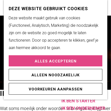
Subsidiemogelijkheden
Z
K
DEZE WEBSITE GEBRUIKT COOKIES
o
a
M
G
Deze website maakt gebruik van cookies
DUURZAAM WONEN
e
a
e
a
(Functioneel, Analytisch, Marketing) die noodzakelijk
Duurzame initiatieven
k
r
n
n
zijn om de website zo goed mogelijk te laten
Fairtrade Gemeente
e
t
u
a
functioneren. Door op accepteren te klikken, geef je
Het Energieloket
n
a
aan hiermee akkoord te gaan.
r
PRAKTISCHE
ALLES ACCEPTEREN
d
INFORMATIE
e
Verenigingen
ALLEEN NOODZAKELIJK
h
Sportaccommodaties
o
VOORKEUREN AANPASSEN
m
INVISIBLE SCARS
ONDERNEMEN
e
IK BEN STARTER
p
IK BEN ONDERNEMER
Wat soms moeilijk onder woorden te brengen is, krijgt hier