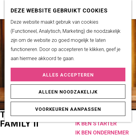
Subsidiemogelijkheden
Z
K
DEZE WEBSITE GEBRUIKT COOKIES
o
a
M
G
Deze website maakt gebruik van cookies
DUURZAAM WONEN
e
a
e
a
(Functioneel, Analytisch, Marketing) die noodzakelijk
Duurzame initiatieven
k
r
n
n
zijn om de website zo goed mogelijk te laten
Fairtrade Gemeente
e
t
u
a
functioneren. Door op accepteren te klikken, geef je
Het Energieloket
n
a
aan hiermee akkoord te gaan.
r
PRAKTISCHE
ALLES ACCEPTEREN
d
INFORMATIE
e
Verenigingen
ALLEEN NOODZAKELIJK
h
Sportaccommodaties
o
VOORKEUREN AANPASSEN
m
TANGARINE - RUNNING IN THE
ONDERNEMEN
e
FAMILY II
IK BEN STARTER
p
IK BEN ONDERNEMER