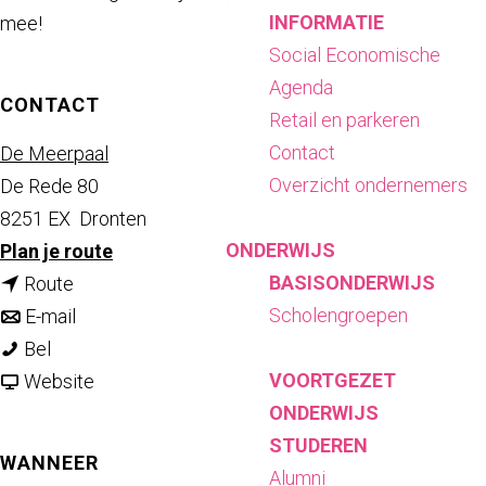
INFORMATIE
mee!
Social Economische
Agenda
CONTACT
Retail en parkeren
Contact
De Meerpaal
Overzicht ondernemers
De Rede 80
8251 EX
Dronten
ONDERWIJS
n
Plan je route
BASISONDERWIJS
n
a
Route
Scholengroepen
a
n
a
E-mail
T
a
a
r
Bel
VOORTGEZET
a
r
a
v
T
Website
ONDERWIJS
n
T
r
a
a
STUDEREN
g
a
T
n
n
WANNEER
Alumni
a
n
a
T
g