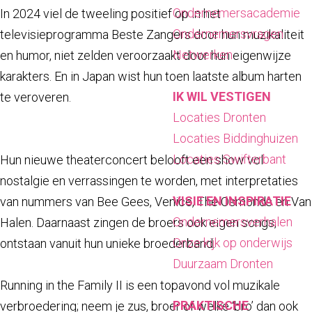
a
Ondernemersacademie
In 2024 viel de tweeling positief op in het
g
Ondernemersvragen
televisieprogramma Beste Zangers door hun muzikaliteit
e
Netwerken
en humor, niet zelden veroorzaakt door hun eigenwijze
karakters. En in Japan wist hun toen laatste album harten
IK WIL VESTIGEN
te veroveren.
Locaties Dronten
Locaties Biddinghuizen
Locaties Swifterbant
Hun nieuwe theaterconcert belooft een show vol
nostalgie en verrassingen te worden, met interpretaties
VISIE EN INSPIRATIE
van nummers van Bee Gees, Venice, The Osmonds en Van
Ondernemersverhalen
Halen. Daarnaast zingen de broers ook eigen songs,
Onze kijk op onderwijs
ontstaan vanuit hun unieke broederband.
Duurzaam Dronten
Running in the Family II is een topavond vol muzikale
PRAKTISCHE
verbroedering; neem je zus, broer of welke ‘bro’ dan ook