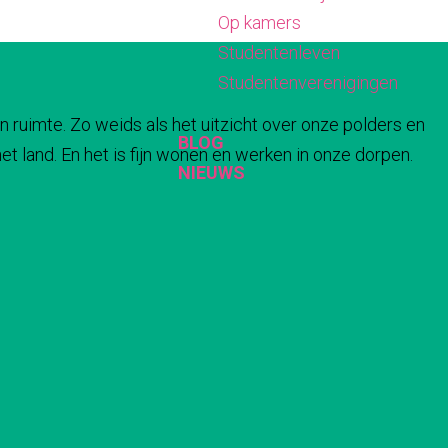
Op kamers
Studentenleven
Studentenverenigingen
n ruimte. Zo weids als het uitzicht over onze polders en
BLOG
t land. En het is fijn wonen en werken in onze dorpen.
NIEUWS