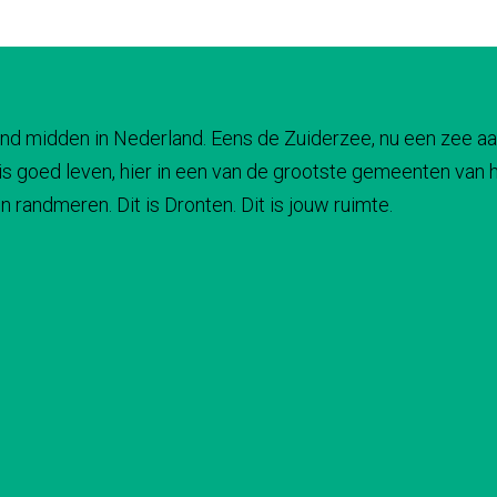
 land midden in Nederland. Eens de Zuiderzee, nu een zee aa
s goed leven, hier in een van de grootste gemeenten van he
 randmeren. Dit is Dronten. Dit is jouw ruimte.