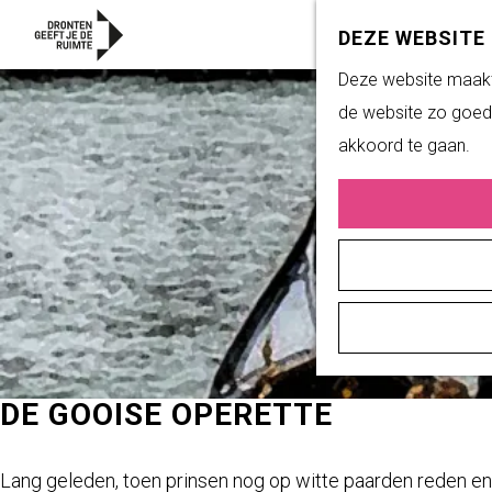
DEZE WEBSITE
G
Deze website maakt 
a
de website zo goed 
n
akkoord te gaan.
a
a
r
d
e
h
o
m
DE GOOISE OPERETTE
e
p
Lang geleden, toen prinsen nog op witte paarden reden en 