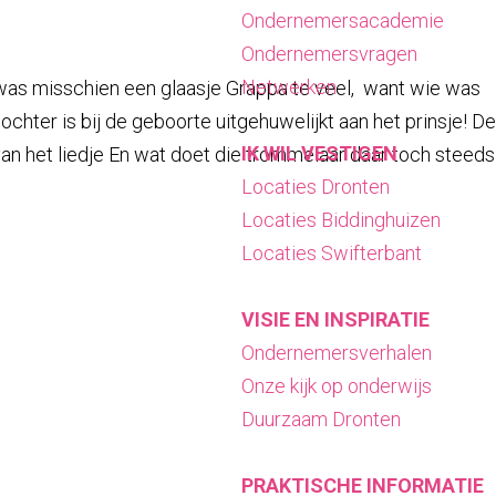
Ondernemersacademie
Ondernemersvragen
Netwerken
 was misschien een glaasje Grappa te veel, want wie was
chter is bij de geboorte uitgehuwelijkt aan het prinsje! De
IK WIL VESTIGEN
van het liedje En wat doet die trommelaar daar toch steeds
Locaties Dronten
Locaties Biddinghuizen
Locaties Swifterbant
VISIE EN INSPIRATIE
Ondernemersverhalen
Onze kijk op onderwijs
Duurzaam Dronten
PRAKTISCHE INFORMATIE