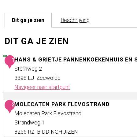
a
g
Dit ga je zien
Beschrijving
e
DIT GA JE ZIEN
HANS & GRIETJE PANNENKOEKENHUIS EN 
1
Sternweg 2
3898 LJ
Zeewolde
Navigeer naar startpunt
H
MOLECATEN PARK FLEVOSTRAND
2
a
Molecaten Park Flevostrand
n
Strandweg 1
s
8256 RZ
BIDDINGHUIZEN
&