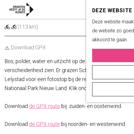
DEZE WEBSITE
KEREN LANGS DE MEREN
G
Deze website maakt 
(113 km)
a
de website zo goed 
n
akkoord te gaan.
Download GPX
a
a
Bos, polder, water en uitzicht op de stad; de wielrenroute
r
verscheidenheid zien. Er grazen Schotse hooglanders, j
d
Lelystad voor een fotostop bij de replica van een roemr
e
Nationaal Park Nieuw Land. Klik onderstaand op het tabb
h
o
Download
de GPX route
bij zuiden- en oostenwind.
m
e
Download
de GPX route
bij noorden- en westenwind.
p