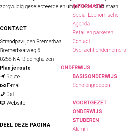
INFORMATIE
zorgvuldig geselecteerde en uitgebreide kaart staan.
Social Economische
Agenda
CONTACT
Retail en parkeren
Contact
Strandpaviljoen Bremerbaai
Overzicht ondernemers
Bremerbaaiweg 6
8256 NA
Biddinghuizen
ONDERWIJS
n
Plan je route
BASISONDERWIJS
n
a
Route
Scholengroepen
a
n
a
E-mail
S
a
a
r
Bel
VOORTGEZET
t
r
a
v
S
Website
ONDERWIJS
r
S
r
a
t
STUDEREN
a
t
S
n
r
DEEL DEZE PAGINA
Alumni
n
r
t
S
a