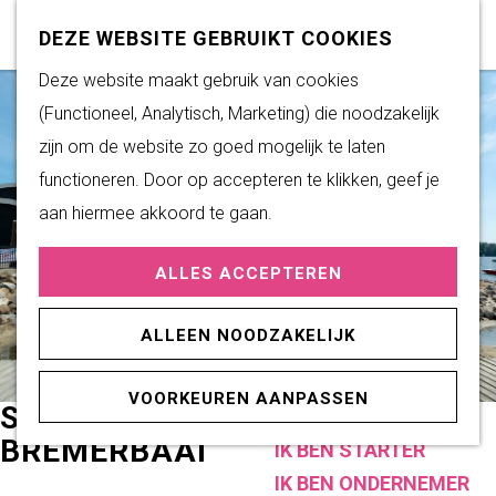
Subsidiemogelijkheden
Z
K
DEZE WEBSITE GEBRUIKT COOKIES
o
a
M
G
Deze website maakt gebruik van cookies
DUURZAAM WONEN
e
a
e
a
(Functioneel, Analytisch, Marketing) die noodzakelijk
Duurzame initiatieven
k
r
n
n
zijn om de website zo goed mogelijk te laten
Fairtrade Gemeente
e
t
u
a
functioneren. Door op accepteren te klikken, geef je
Het Energieloket
n
a
aan hiermee akkoord te gaan.
r
PRAKTISCHE
ALLES ACCEPTEREN
d
INFORMATIE
e
Verenigingen
ALLEEN NOODZAKELIJK
h
Sportaccommodaties
o
VOORKEUREN AANPASSEN
m
STRANDPAVILJOEN
ONDERNEMEN
e
BREMERBAAI
IK BEN STARTER
p
IK BEN ONDERNEMER