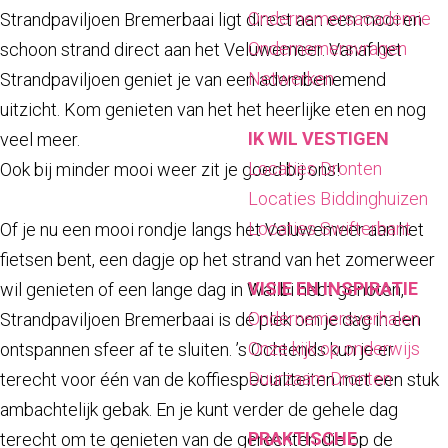
a
Ondernemersacademie
Strandpaviljoen Bremerbaai ligt direct aan een mooi en
g
Ondernemersvragen
schoon strand direct aan het Veluwemeer. Vanaf het
e
Netwerken
Strandpaviljoen geniet je van een adembenemend
uitzicht. Kom genieten van het het heerlijke eten en nog
IK WIL VESTIGEN
veel meer.
Locaties Dronten
Ook bij minder mooi weer zit je goed bij ons!
Locaties Biddinghuizen
Locaties Swifterbant
Of je nu een mooi rondje langs het Veluwemeer aan het
fietsen bent, een dagje op het strand van het zomerweer
VISIE EN INSPIRATIE
wil genieten of een lange dag in Walibi hebt genoten,
Ondernemersverhalen
Strandpaviljoen Bremerbaai is dé plek om je dag in een
Onze kijk op onderwijs
ontspannen sfeer af te sluiten. ’s Ochtends kun je er
Duurzaam Dronten
terecht voor één van de koffiespecialiteiten met een stuk
ambachtelijk gebak. En je kunt verder de gehele dag
PRAKTISCHE
terecht om te genieten van de gerechten die op de