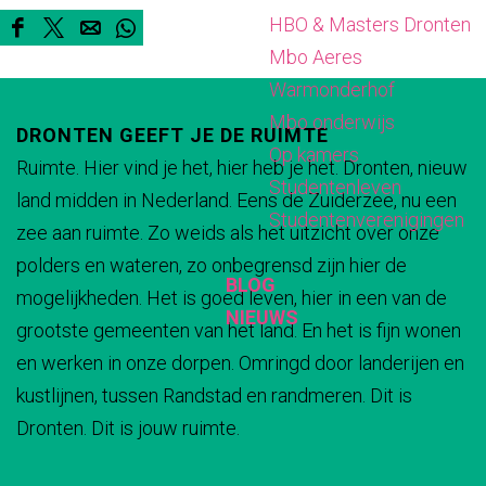
HBO & Masters Dronten
d
a
r
t
n
D
D
D
D
Mbo Aeres
p
n
a
r
d
e
e
e
e
Warmonderhof
a
d
n
a
p
e
e
e
e
Mbo onderwijs
v
p
d
n
a
DRONTEN GEEFT JE DE RUIMTE
l
l
l
l
Op kamers
i
a
p
d
v
Ruimte. Hier vind je het, hier heb je het. Dronten, nieuw
d
d
d
d
Studentenleven
l
v
a
p
i
land midden in Nederland. Eens de Zuiderzee, nu een
e
e
e
e
Studentenverenigingen
j
i
v
a
l
zee aan ruimte. Zo weids als het uitzicht over onze
z
z
z
z
o
l
i
v
j
polders en wateren, zo onbegrensd zijn hier de
e
e
e
e
BLOG
e
j
l
i
o
mogelijkheden. Het is goed leven, hier in een van de
p
p
p
p
NIEUWS
n
o
j
l
e
grootste gemeenten van het land. En het is fijn wonen
a
a
a
a
B
e
o
j
n
en werken in onze dorpen. Omringd door landerijen en
g
g
g
g
r
n
e
o
B
kustlijnen, tussen Randstad en randmeren. Dit is
i
i
i
i
e
B
n
e
r
Dronten. Dit is jouw ruimte.
n
n
n
n
m
r
B
n
e
a
a
a
a
e
e
r
B
m