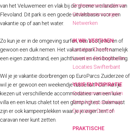
a
Ondernemersacademie
van het Veluwemeer en vlak bij de groene weilanden van
g
Ondernemersvragen
Flevoland. Dit park is een goede uitvalsbasis voor een
e
Netwerken
vakantie op of aan het water.
IK WIL VESTIGEN
Zo kun je er in de omgeving surfen, een bootje huren of
Locaties Dronten
gewoon een duik nemen. Het vakantiepark heeft namelijk
Locaties Biddinghuizen
een eigen zandstrand, een jachthaven en een boothelling.
Locaties Swifterbant
Wil je je vakantie doorbrengen op EuroParcs Zuiderzee of
VISIE EN INSPIRATIE
wil je er gewoon een weekendje tussenuit? Dan kun je
Ondernemersverhalen
kiezen uit verschillende accommodaties: van een luxe
Onze kijk op onderwijs
villa en een knus chalet tot een glampingtent. Daarnaast
Duurzaam Dronten
zijn er ook kampeerplekken waar je je eigen tent of
caravan neer kunt zetten.
PRAKTISCHE