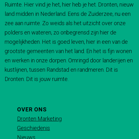
Ruimte. Hier vind je het, hier heb je het. Dronten, nieuw
d
d
d
d
land midden in Nederland. Eens de Zuiderzee, nu een
e
e
e
e
zee aan ruimte. Zo weids als het uitzicht over onze
z
z
z
z
polders en wateren, zo onbegrensd zijn hier de
e
e
e
e
mogelijkheden. Het is goed leven, hier in een van de
p
p
p
p
grootste gemeenten van het land. En het is fijn wonen
a
a
a
a
en werken in onze dorpen. Omringd door landerijen en
g
g
g
g
kustlijnen, tussen Randstad en randmeren. Dit is
i
i
i
i
Dronten. Dit is jouw ruimte.
n
n
n
n
a
a
a
a
o
o
o
o
p
p
p
p
OVER ONS
F
X
e
W
Dronten Marketing
a
-
h
Geschiedenis
c
m
a
Nieuws