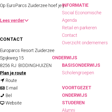
INFORMATIE
Op EuroParcs Zuiderzee hoef je j…
Social Economische
Agenda
Lees verder
Retail en parkeren
Contact
CONTACT
Overzicht ondernemers
Europarcs Resort Zuiderzee
ONDERWIJS
Spijkweg 15
BASISONDERWIJS
8256 RJ
BIDDINGHUIZEN
Scholengroepen
n
Plan je route
n
a
Route
VOORTGEZET
a
n
a
E-mail
ONDERWIJS
E
a
a
r
Bel
STUDEREN
u
r
a
v
E
Website
Alumni
r
E
r
a
u