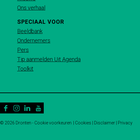
e
a
t
Ons verhaal
b
i
s
SPECIAAL VOOR
o
l
A
Beeldbank
o
p
Ondernemers
k
p
Pers
Tip aanmelden Uit Agenda
Toolkit
F
I
L
Y
a
n
i
o
© 2026 Dronten -
Cookie voorkeuren
|
Cookies
|
Disclaimer
|
Privacy
c
s
n
u