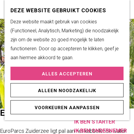
Subsidiemogelijkheden
Z
K
DEZE WEBSITE GEBRUIKT COOKIES
o
a
M
G
Deze website maakt gebruik van cookies
DUURZAAM WONEN
e
a
e
a
(Functioneel, Analytisch, Marketing) die noodzakelijk
Duurzame initiatieven
k
r
n
n
zijn om de website zo goed mogelijk te laten
Fairtrade Gemeente
e
t
u
a
functioneren. Door op accepteren te klikken, geef je
Het Energieloket
n
a
aan hiermee akkoord te gaan.
r
PRAKTISCHE
ALLES ACCEPTEREN
d
INFORMATIE
e
Verenigingen
ALLEEN NOODZAKELIJK
h
Sportaccommodaties
o
VOORKEUREN AANPASSEN
m
EUROPARCS ZUIDERZEE
ONDERNEMEN
e
IK BEN STARTER
p
IK BEN ONDERNEMER
EuroParcs Zuiderzee ligt pal aan het kabbelende water