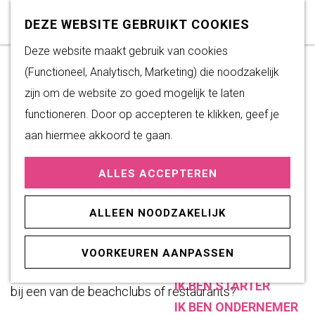
Subsidiemogelijkheden
Z
K
DEZE WEBSITE GEBRUIKT COOKIES
FIETSEN LANGS HET
o
a
M
VELUWEMEER
G
Deze website maakt gebruik van cookies
DUURZAAM WONEN
e
a
e
a
(Functioneel, Analytisch, Marketing) die noodzakelijk
Duurzame initiatieven
k
r
n
3 uur
(44 km)
n
zijn om de website zo goed mogelijk te laten
Fairtrade Gemeente
e
t
u
a
functioneren. Door op accepteren te klikken, geef je
Het Energieloket
n
Download GPX
a
aan hiermee akkoord te gaan.
r
PRAKTISCHE
Het gebied langs Veluwemeer nodigt uit tot en
ALLES ACCEPTEREN
d
INFORMATIE
heerlijke fietstocht. Net achter de kustlijn rijgen
e
Verenigingen
bossen en natuurgebieden zich aaneen. Aan het
ALLEEN NOODZAKELIJK
h
Sportaccommodaties
Veluwemeer zelf zijn er volop mogelijkheden voor
o
water- en strandrecreatie. Wordt het pootjebaden
VOORKEUREN AANPASSEN
m
ONDERNEMEN
tijdens de tussenstop of toch een uitgebreide lunch
e
IK BEN STARTER
bij een van de beachclubs of restaurants?
p
IK BEN ONDERNEMER