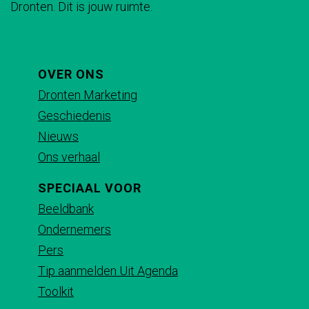
a
Dronten. Dit is jouw ruimte.
a
a
a
a
n
o
o
o
o
G
p
p
p
p
u
F
X
e
W
OVER ONS
u
a
-
h
Dronten Marketing
s
c
m
a
Geschiedenis
e
a
t
Nieuws
b
i
s
Ons verhaal
o
l
A
SPECIAAL VOOR
o
p
Beeldbank
k
p
Ondernemers
Pers
Tip aanmelden Uit Agenda
Toolkit