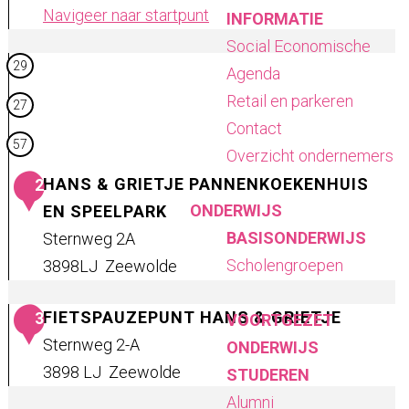
Navigeer naar startpunt
INFORMATIE
R
Social Economische
29
e
Agenda
s
Retail en parkeren
27
t
Contact
57
a
Overzicht ondernemers
u
HANS & GRIETJE PANNENKOEKENHUIS
2
r
ONDERWIJS
EN SPEELPARK
a
BASISONDERWIJS
Sternweg 2A
n
Scholengroepen
3898LJ
Zeewolde
t
H
'
FIETSPAUZEPUNT HANS & GRIETJE
3
VOORTGEZET
a
t
Sternweg 2-A
ONDERWIJS
n
H
3898 LJ
Zeewolde
STUDEREN
s
u
F
Alumni
&