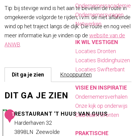
a
Ondernemersacademie
Tip: bij stevige wind is het aan te bevelen de route in
g
Ondernemersvragen
omgekeerde volgorde te rijden, i.v.m. de niet aflatende
e
Netwerken
wind op het traject langs de dijk. Die route en nog veel
meer informatie kun je vinden op de
website van de
IK WIL VESTIGEN
ANWB
.
Locaties Dronten
Locaties Biddinghuizen
Locaties Swifterbant
Dit ga je zien
Knooppunten
VISIE EN INSPIRATIE
DIT GA JE ZIEN
Ondernemersverhalen
Onze kijk op onderwijs
RESTAURANT 'T HUUS VAN GUUS
1
Duurzaam Dronten
Harderhaven 32
3898LN
Zeewolde
PRAKTISCHE