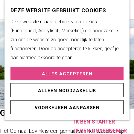
Subsidiemogelijkheden
Z
K
DEZE WEBSITE GEBRUIKT COOKIES
o
a
M
G
Deze website maakt gebruik van cookies
DUURZAAM WONEN
e
a
e
a
(Functioneel, Analytisch, Marketing) die noodzakelijk
Duurzame initiatieven
k
r
n
n
zijn om de website zo goed mogelijk te laten
Fairtrade Gemeente
e
t
u
a
functioneren. Door op accepteren te klikken, geef je
Het Energieloket
n
a
aan hiermee akkoord te gaan.
r
PRAKTISCHE
ALLES ACCEPTEREN
d
INFORMATIE
e
Verenigingen
ALLEEN NOODZAKELIJK
h
Sportaccommodaties
o
VOORKEUREN AANPASSEN
m
GEMAAL LOVINK
ONDERNEMEN
e
IK BEN STARTER
p
IK BEN ONDERNEMER
Het Gemaal Lovink is een gemaal van het Waterschap