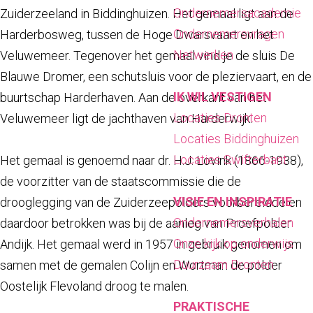
a
Ondernemersacademie
Zuiderzeeland in Biddinghuizen. Het gemaal ligt aan de
g
Ondernemersvragen
Harderbosweg, tussen de Hoge Dwarsvaart en het
e
Netwerken
Veluwemeer. Tegenover het gemaal vind je de sluis De
Blauwe Dromer, een schutsluis voor de pleziervaart, en de
IK WIL VESTIGEN
buurtschap Harderhaven. Aan de overkant van het
Locaties Dronten
Veluwemeer ligt de jachthaven van Harderwijk.
Locaties Biddinghuizen
Locaties Swifterbant
Het gemaal is genoemd naar dr. H.J. Lovink (1866-1938),
de voorzitter van de staatscommissie die de
VISIE EN INSPIRATIE
drooglegging van de Zuiderzeepolders voorbereidde en
Ondernemersverhalen
daardoor betrokken was bij de aanleg van Proefpolder
Onze kijk op onderwijs
Andijk. Het gemaal werd in 1957 in gebruik genomen om
Duurzaam Dronten
samen met de gemalen Colijn en Wortman de polder
Oostelijk Flevoland droog te malen.
PRAKTISCHE