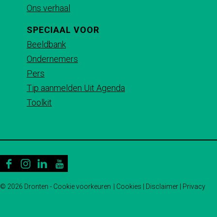
e
a
t
Ons verhaal
b
i
s
SPECIAAL VOOR
o
l
A
Beeldbank
o
p
Ondernemers
k
p
Pers
Tip aanmelden Uit Agenda
Toolkit
F
I
L
Y
a
n
i
o
© 2026 Dronten -
Cookie voorkeuren
|
Cookies
|
Disclaimer
|
Privacy
c
s
n
u
e
t
k
T