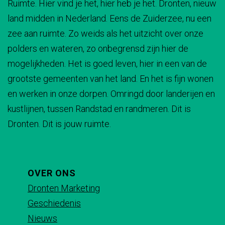
Ruimte. Hier vind je het, hier heb je het. Dronten, nieuw
d
d
d
d
land midden in Nederland. Eens de Zuiderzee, nu een
e
e
e
e
zee aan ruimte. Zo weids als het uitzicht over onze
z
z
z
z
polders en wateren, zo onbegrensd zijn hier de
e
e
e
e
mogelijkheden. Het is goed leven, hier in een van de
p
p
p
p
grootste gemeenten van het land. En het is fijn wonen
a
a
a
a
en werken in onze dorpen. Omringd door landerijen en
g
g
g
g
kustlijnen, tussen Randstad en randmeren. Dit is
i
i
i
i
Dronten. Dit is jouw ruimte.
n
n
n
n
a
a
a
a
o
o
o
o
p
p
p
p
OVER ONS
F
X
e
W
Dronten Marketing
a
-
h
Geschiedenis
c
m
a
Nieuws