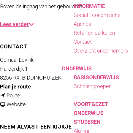
INFORMATIE
Boven de ingang van het gebouw ha…
Social Economische
Agenda
Lees verder
Retail en parkeren
Contact
CONTACT
Overzicht ondernemers
Gemaal Lovink
ONDERWIJS
Harderdijk 1
BASISONDERWIJS
8256 RX
BIDDINGHUIZEN
Scholengroepen
n
Plan je route
n
a
Route
VOORTGEZET
a
v
a
Website
ONDERWIJS
a
a
r
STUDEREN
r
n
G
NEEM ALVAST EEN KIJKJE
Alumni
G
G
e