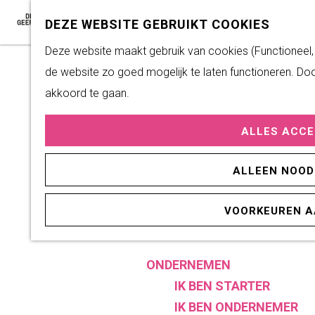
Subsidiemogelijkheden
Z
K
DEZE WEBSITE GEBRUIKT COOKIES
o
a
M
G
Deze website maakt gebruik van cookies (Functioneel, A
DUURZAAM WONEN
e
a
e
a
de website zo goed mogelijk te laten functioneren. Doo
Duurzame initiatieven
k
r
n
n
akkoord te gaan.
Fairtrade Gemeente
e
t
u
a
Het Energieloket
n
ALLES ACC
a
r
PRAKTISCHE
ALLEEN NOOD
d
INFORMATIE
e
Verenigingen
VOORKEUREN 
h
Sportaccommodaties
o
m
ONDERNEMEN
e
IK BEN STARTER
p
IK BEN ONDERNEMER