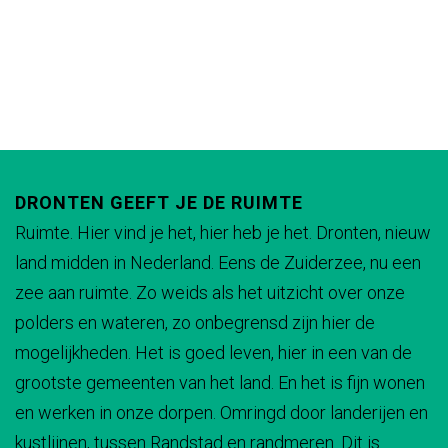
DRONTEN GEEFT JE DE RUIMTE
Ruimte. Hier vind je het, hier heb je het. Dronten, nieuw
land midden in Nederland. Eens de Zuiderzee, nu een
zee aan ruimte. Zo weids als het uitzicht over onze
polders en wateren, zo onbegrensd zijn hier de
mogelijkheden. Het is goed leven, hier in een van de
grootste gemeenten van het land. En het is fijn wonen
en werken in onze dorpen. Omringd door landerijen en
kustlijnen, tussen Randstad en randmeren. Dit is