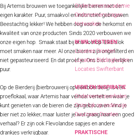
a
Ondernemersacademie
Bij Artemis brouwen we toegankelijke bieren met een
g
Ondernemersvragen
eigen karakter. Puur, smaakvol en instinctief gebrouwen.
e
Netwerken
Beestachtig lekker! We hebben oog voor de herkomst en
kwaliteit van onze producten. Sinds 2020 verbouwen we
IK WIL VESTIGEN
onze eigen hop. Smaak staat bij ons voorop. Elke slok
Locaties Dronten
moet smaken naar meer. Al onze bieren zijn ongefilterd en
Locaties Biddinghuizen
niet gepasteuriseerd. En dat proef je. Ons bier is eerlijk en
Locaties Swifterbant
puur.
VISIE EN INSPIRATIE
Op de Bierderij (bierbrouwerij op een boerderij) is een
Ondernemersverhalen
proeflokaal, waar Artemis haar verhaal vertelt en waar je
Onze kijk op onderwijs
kunt genieten van de bieren die zijn gebrouwen. Vind je
Duurzaam Dronten
bier niet zo lekker, maar luister je wel graag naar een goed
verhaal? Er zijn ook Flevolandse sapjes en andere
PRAKTISCHE
drankjes verkrijgbaar.