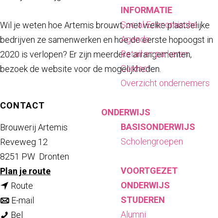
INFORMATIE
Social Economische
Wil je weten hoe Artemis brouwt, met welke plaatselijke
Agenda
bedrijven ze samenwerken en hoe de eerste hopoogst in
Retail en parkeren
2020 is verlopen? Er zijn meerdere arrangementen,
Contact
bezoek de website voor de mogelijkheden.
Overzicht ondernemers
CONTACT
ONDERWIJS
BASISONDERWIJS
Brouwerij Artemis
Scholengroepen
Reveweg 12
8251 PW
Dronten
VOORTGEZET
n
Plan je route
ONDERWIJS
n
a
Route
STUDEREN
a
n
a
E-mail
Alumni
B
a
a
r
Bel