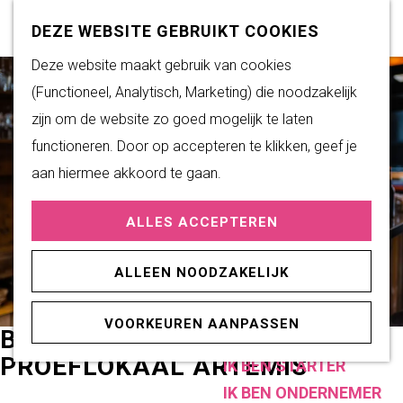
Subsidiemogelijkheden
Z
K
DEZE WEBSITE GEBRUIKT COOKIES
o
a
M
G
Deze website maakt gebruik van cookies
DUURZAAM WONEN
e
a
e
a
(Functioneel, Analytisch, Marketing) die noodzakelijk
Duurzame initiatieven
k
r
n
n
zijn om de website zo goed mogelijk te laten
Fairtrade Gemeente
e
t
u
a
functioneren. Door op accepteren te klikken, geef je
Het Energieloket
n
a
aan hiermee akkoord te gaan.
r
PRAKTISCHE
ALLES ACCEPTEREN
d
INFORMATIE
e
Verenigingen
ALLEEN NOODZAKELIJK
h
Sportaccommodaties
o
VOORKEUREN AANPASSEN
m
BIERBROUWERIJ EN
ONDERNEMEN
e
PROEFLOKAAL ARTEMIS
IK BEN STARTER
p
IK BEN ONDERNEMER