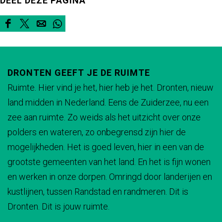
DEEL DEZE PAGINA
r
n
e
j
p
r
b
o
p
n
e
r
o
r
D
D
D
D
e
r
p
n
o
u
o
e
e
e
e
f
o
r
p
e
w
u
e
e
e
e
l
e
o
r
f
DRONTEN GEEFT JE DE RUIMTE
e
w
l
l
l
l
o
f
e
o
l
Ruimte. Hier vind je het, hier heb je het. Dronten, nieuw
r
e
d
d
d
d
k
l
f
e
o
land midden in Nederland. Eens de Zuiderzee, nu een
i
r
e
e
e
e
a
o
l
f
k
zee aan ruimte. Zo weids als het uitzicht over onze
j
i
z
z
z
z
a
k
o
l
a
polders en wateren, zo onbegrensd zijn hier de
e
j
e
e
e
e
l
a
k
o
a
mogelijkheden. Het is goed leven, hier in een van de
n
e
p
p
p
p
A
a
a
k
l
grootste gemeenten van het land. En het is fijn wonen
p
n
a
a
a
a
r
l
a
a
A
en werken in onze dorpen. Omringd door landerijen en
r
p
g
g
g
g
t
A
l
a
r
kustlijnen, tussen Randstad en randmeren. Dit is
o
r
i
i
i
i
e
r
A
l
t
Dronten. Dit is jouw ruimte.
e
o
n
n
n
n
m
t
r
A
e
f
e