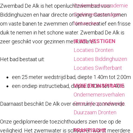
a
Ondernemersacademie
Zwembad De Alk is het openluchtzwembad voor
g
Ondernemersvragen
Biddinghuizen en haar directe omgeving. Gasten komen
e
Netwerken
om vaste banen te zwemmen of om recreatief een frisse
duik te nemen in het schone water. Zwembad De Alk is
IK WIL VESTIGEN
zeer geschikt voor gezinnen met kinderen.
Locaties Dronten
Locaties Biddinghuizen
Het bad bestaat uit:
Locaties Swifterbant
een 25 meter wedstrijd bad, diepte 1.40m tot 2.00m
VISIE EN INSPIRATIE
een ondiep instructiebad, diepte 0.40m tot 1.40m
Ondernemersverhalen
Onze kijk op onderwijs
Daarnaast beschikt De Alk over een ruime zonneweide.
Duurzaam Dronten
Onze gediplomeerde toezichthouders zien toe op de
PRAKTISCHE
veiligheid. Het zwemwater is schoon en wordt meerdere