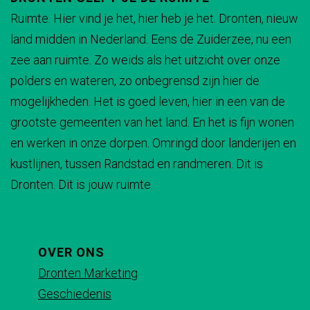
l
l
l
l
B
l
A
e
k
Ruimte. Hier vind je het, hier heb je het. Dronten, nieuw
w
d
d
d
d
i
k
l
A
B
land midden in Nederland. Eens de Zuiderzee, nu een
e
e
e
e
e
d
B
k
l
i
zee aan ruimte. Zo weids als het uitzicht over onze
m
z
z
z
z
d
i
B
k
d
polders en wateren, zo onbegrensd zijn hier de
b
e
e
e
e
i
d
i
B
d
mogelijkheden. Het is goed leven, hier in een van de
a
p
p
p
p
n
d
d
i
i
grootste gemeenten van het land. En het is fijn wonen
d
a
a
a
a
g
i
d
d
n
en werken in onze dorpen. Omringd door landerijen en
D
g
g
g
g
h
n
i
d
g
kustlijnen, tussen Randstad en randmeren. Dit is
e
i
i
i
i
u
g
n
i
h
Dronten. Dit is jouw ruimte.
A
n
n
n
n
i
h
g
n
u
l
a
a
a
a
z
u
h
g
i
k
o
o
o
o
e
i
u
h
z
B
p
p
p
p
OVER ONS
n
z
i
u
e
i
F
X
e
W
Dronten Marketing
e
z
i
n
d
a
-
h
Geschiedenis
n
e
z
d