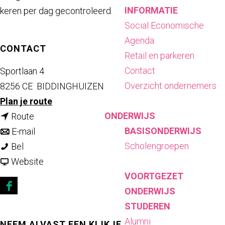
INFORMATIE
keren per dag gecontroleerd.
Social Economische
Agenda
CONTACT
Retail en parkeren
Contact
Sportlaan 4
Overzicht ondernemers
8256 CE
BIDDINGHUIZEN
n
Plan je route
ONDERWIJS
n
a
Route
BASISONDERWIJS
a
n
a
E-mail
Scholengroepen
O
a
a
r
Bel
p
r
a
v
O
Website
VOORTGEZET
e
O
r
a
p
ONDERWIJS
n
p
O
n
e
F
STUDEREN
l
e
p
O
n
a
Alumni
u
n
e
p
l
c
NEEM ALVAST EEN KIJKJE