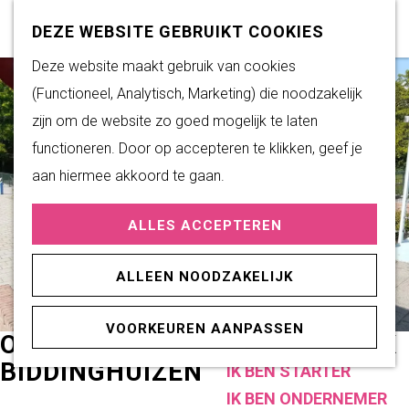
Subsidiemogelijkheden
Z
K
DEZE WEBSITE GEBRUIKT COOKIES
o
a
M
G
Deze website maakt gebruik van cookies
DUURZAAM WONEN
e
a
e
a
(Functioneel, Analytisch, Marketing) die noodzakelijk
Duurzame initiatieven
k
r
n
n
zijn om de website zo goed mogelijk te laten
Fairtrade Gemeente
e
t
u
a
functioneren. Door op accepteren te klikken, geef je
Het Energieloket
n
a
aan hiermee akkoord te gaan.
r
PRAKTISCHE
ALLES ACCEPTEREN
d
INFORMATIE
e
Verenigingen
ALLEEN NOODZAKELIJK
h
Sportaccommodaties
o
VOORKEUREN AANPASSEN
m
OPENLUCHT ZWEMBAD DE ALK
ONDERNEMEN
e
BIDDINGHUIZEN
IK BEN STARTER
p
IK BEN ONDERNEMER