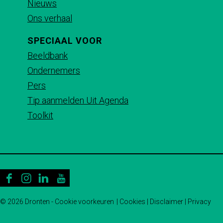
c
m
a
Nieuws
n
e
i
e
a
t
Ons verhaal
n
n
b
i
s
SPECIAAL VOOR
g
o
l
A
Beeldbank
h
o
p
Ondernemers
u
k
p
Pers
i
Tip aanmelden Uit Agenda
z
Toolkit
e
n
F
I
L
Y
a
n
i
o
© 2026 Dronten -
Cookie voorkeuren
|
Cookies
|
Disclaimer
|
Privacy
c
s
n
u