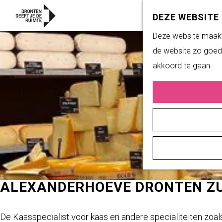
DEZE WEBSITE
G
Deze website maakt 
a
de website zo goed 
n
akkoord te gaan.
a
a
r
d
e
h
o
m
ALEXANDERHOEVE DRONTEN ZU
e
p
De Kaasspecialist voor kaas en andere specialiteiten zoals