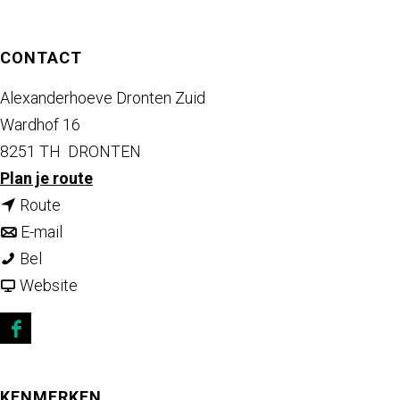
a
g
CONTACT
e
Alexanderhoeve Dronten Zuid
Wardhof 16
8251 TH
DRONTEN
n
Plan je route
n
a
Route
a
n
a
E-mail
A
a
a
r
Bel
l
r
a
v
A
Website
e
A
r
a
l
x
l
A
n
e
F
a
e
l
A
x
a
n
x
e
l
a
c
KENMERKEN