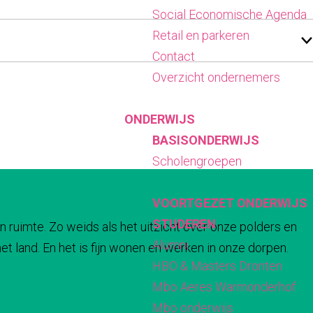
Social Economische Agenda
Retail en parkeren
Contact
Overzicht ondernemers
ONDERWIJS
BASISONDERWIJS
Scholengroepen
VOORTGEZET ONDERWIJS
STUDEREN
n ruimte. Zo weids als het uitzicht over onze polders en
Alumni
t land. En het is fijn wonen en werken in onze dorpen.
HBO & Masters Dronten
Mbo Aeres Warmonderhof
Mbo onderwijs