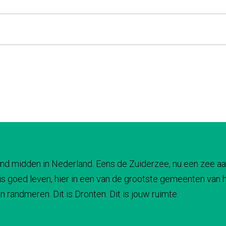
 land midden in Nederland. Eens de Zuiderzee, nu een zee aa
s goed leven, hier in een van de grootste gemeenten van he
 randmeren. Dit is Dronten. Dit is jouw ruimte.