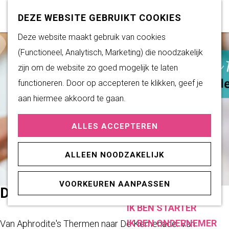
Subsidiemogelijkheden
Z
K
DEZE WEBSITE GEBRUIKT COOKIES
o
a
M
G
Deze website maakt gebruik van cookies
DUURZAAM WONEN
e
a
e
a
(Functioneel, Analytisch, Marketing) die noodzakelijk
Duurzame initiatieven
k
r
n
n
zijn om de website zo goed mogelijk te laten
Fairtrade Gemeente
e
t
u
a
functioneren. Door op accepteren te klikken, geef je
Het Energieloket
n
a
aan hiermee akkoord te gaan.
r
PRAKTISCHE
ALLES ACCEPTEREN
d
INFORMATIE
e
Verenigingen
ALLEEN NOODZAKELIJK
h
Sportaccommodaties
o
VOORKEUREN AANPASSEN
m
DE KEMENADE
ONDERNEMEN
e
IK BEN STARTER
p
IK BEN ONDERNEMER
Van Aphrodite's Thermen naar De Kemenade. Van