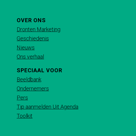
a
a
a
a
o
o
o
o
p
p
p
p
OVER ONS
F
X
e
W
Dronten Marketing
a
-
h
Geschiedenis
c
m
a
Nieuws
e
a
t
Ons verhaal
b
i
s
SPECIAAL VOOR
o
l
A
Beeldbank
o
p
Ondernemers
k
p
Pers
Tip aanmelden Uit Agenda
Toolkit