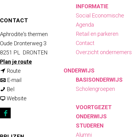
INFORMATIE
Social Economische
CONTACT
Agenda
Retail en parkeren
Aphrodite's thermen
Contact
Oude Dronterweg 3
Overzicht ondernemers
8251 PL
DRONTEN
n
Plan je route
ONDERWIJS
n
a
Route
BASISONDERWIJS
a
n
a
E-mail
Scholengroepen
D
a
a
r
Bel
e
r
a
v
D
Website
VOORTGEZET
K
D
r
a
e
ONDERWIJS
e
e
D
n
K
F
STUDEREN
m
K
e
D
e
a
Alumni
e
e
K
e
m
c
PRIJZEN