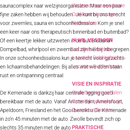
a
Ondernemersacademie
saunacomplex naar welzijnsorganisatie. Maar een paar
g
Ondernemersvragen
fijne zaken hebben wij behouden. Je kunt bij ons terecht
e
Netwerken
voor zwemles, sauna en schoonheidssalon. Kom je snel
een keer naar ons therapeutisch binnenbad en buitenbad?
IK WIL VESTIGEN
Of een keertje lekker uitzweten in de buitensauna?
Locaties Dronten
Dompelbad, whirlpool en zwembad zijn hierbij inbegrepen.
Locaties Biddinghuizen
In onze schoonheidssalons kun je terecht voor gezichts-
Locaties Swifterbant
en lichaamsbehandelingen. Bij alles wat we doen staan
rust en ontspanning centraal.
VISIE EN INSPIRATIE
Ondernemersverhalen
De Kemenade is dankzij haar centrale ligging goed
Onze kijk op onderwijs
bereikbaar met de auto. Vanaf Amsterdam, Amersfoort,
Duurzaam Dronten
Apeldoorn, Friesland en het Gooi bereikt u De Kemenade
in zo’n 45 minuten met de auto. Zwolle bevindt zich op
PRAKTISCHE
slechts 35 minuten met de auto.