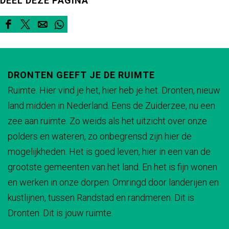
DEEL DEZE PAGINA
D
D
D
D
e
e
e
e
e
e
e
e
DRONTEN GEEFT JE DE RUIMTE
l
l
l
l
Ruimte. Hier vind je het, hier heb je het. Dronten, nieuw
d
d
d
d
land midden in Nederland. Eens de Zuiderzee, nu een
e
e
e
e
zee aan ruimte. Zo weids als het uitzicht over onze
z
z
z
z
polders en wateren, zo onbegrensd zijn hier de
e
e
e
e
mogelijkheden. Het is goed leven, hier in een van de
p
p
p
p
grootste gemeenten van het land. En het is fijn wonen
a
a
a
a
en werken in onze dorpen. Omringd door landerijen en
g
g
g
g
kustlijnen, tussen Randstad en randmeren. Dit is
i
i
i
i
Dronten. Dit is jouw ruimte.
n
n
n
n