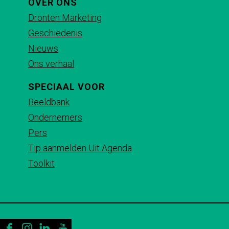
p
p
p
p
OVER ONS
F
X
e
W
Dronten Marketing
a
-
h
Geschiedenis
c
m
a
Nieuws
e
a
t
Ons verhaal
b
i
s
SPECIAAL VOOR
o
l
A
Beeldbank
o
p
Ondernemers
k
p
Pers
Tip aanmelden Uit Agenda
Toolkit