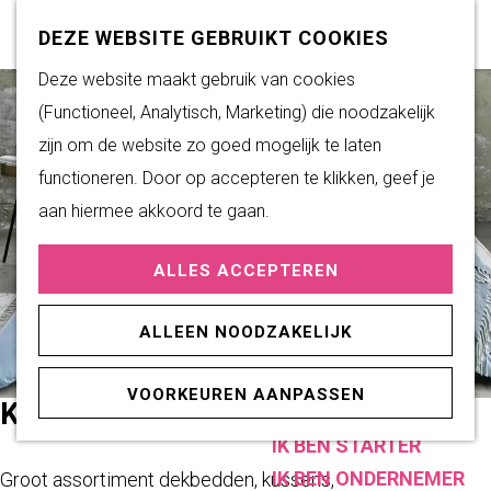
Subsidiemogelijkheden
Z
K
DEZE WEBSITE GEBRUIKT COOKIES
o
a
M
G
Deze website maakt gebruik van cookies
DUURZAAM WONEN
e
a
e
a
(Functioneel, Analytisch, Marketing) die noodzakelijk
Duurzame initiatieven
k
r
n
n
zijn om de website zo goed mogelijk te laten
Fairtrade Gemeente
e
t
u
a
functioneren. Door op accepteren te klikken, geef je
Het Energieloket
n
a
aan hiermee akkoord te gaan.
r
PRAKTISCHE
ALLES ACCEPTEREN
d
INFORMATIE
e
Verenigingen
ALLEEN NOODZAKELIJK
h
Sportaccommodaties
o
VOORKEUREN AANPASSEN
m
KLAAS VAAK
ONDERNEMEN
e
IK BEN STARTER
p
IK BEN ONDERNEMER
Groot assortiment dekbedden, kussens,