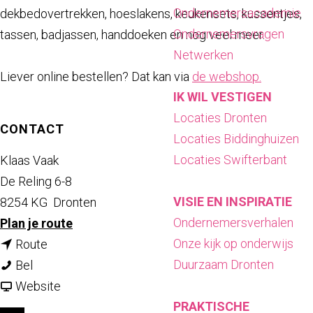
a
Ondernemersacademie
dekbedovertrekken, hoeslakens, keukensets, kussentjes,
g
Ondernemersvragen
tassen, badjassen, handdoeken en nog veel meer.
e
Netwerken
Liever online bestellen? Dat kan via
de webshop.
IK WIL VESTIGEN
Locaties Dronten
CONTACT
Locaties Biddinghuizen
Locaties Swifterbant
Klaas Vaak
De Reling 6-8
VISIE EN INSPIRATIE
8254 KG
Dronten
Ondernemersverhalen
n
Plan je route
Onze kijk op onderwijs
n
a
Route
Duurzaam Dronten
K
a
a
Bel
l
a
v
r
Website
PRAKTISCHE
a
r
a
K