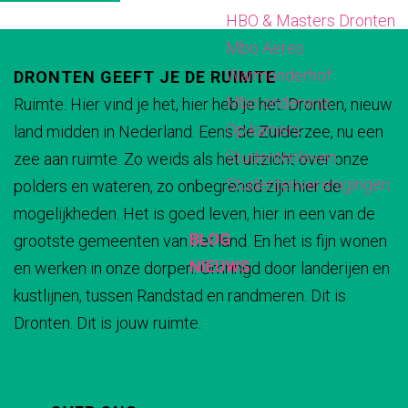
HBO & Masters Dronten
a
e
e
e
e
Mbo Aeres
k
e
e
e
e
Warmonderhof
DRONTEN GEEFT JE DE RUIMTE
l
l
l
l
Mbo onderwijs
Ruimte. Hier vind je het, hier heb je het. Dronten, nieuw
d
d
d
d
Op kamers
land midden in Nederland. Eens de Zuiderzee, nu een
e
e
e
e
Studentenleven
zee aan ruimte. Zo weids als het uitzicht over onze
z
z
z
z
Studentenverenigingen
polders en wateren, zo onbegrensd zijn hier de
e
e
e
e
mogelijkheden. Het is goed leven, hier in een van de
p
p
p
p
BLOG
grootste gemeenten van het land. En het is fijn wonen
a
a
a
a
NIEUWS
en werken in onze dorpen. Omringd door landerijen en
g
g
g
g
kustlijnen, tussen Randstad en randmeren. Dit is
i
i
i
i
Dronten. Dit is jouw ruimte.
n
n
n
n
a
a
a
a
o
o
o
o