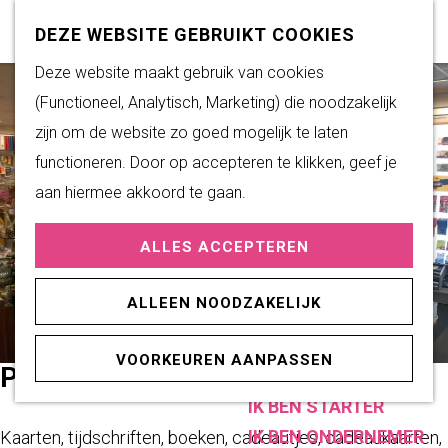
Subsidiemogelijkheden
Z
K
DEZE WEBSITE GEBRUIKT COOKIES
o
a
M
G
Deze website maakt gebruik van cookies
DUURZAAM WONEN
e
a
e
a
(Functioneel, Analytisch, Marketing) die noodzakelijk
Duurzame initiatieven
k
r
n
n
zijn om de website zo goed mogelijk te laten
Fairtrade Gemeente
e
t
u
a
functioneren. Door op accepteren te klikken, geef je
Het Energieloket
n
a
aan hiermee akkoord te gaan.
r
PRAKTISCHE
ALLES ACCEPTEREN
d
INFORMATIE
e
Verenigingen
ALLEEN NOODZAKELIJK
h
Sportaccommodaties
o
VOORKEUREN AANPASSEN
m
PRIMERA DRONTEN
ONDERNEMEN
e
IK BEN STARTER
p
IK BEN ONDERNEMER
Kaarten, tijdschriften, boeken, cadeautjes, cadeaukaarten,