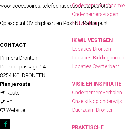
a
Ondernemersacademie
woonaccessoires, telefoonaccessoires, pasfoto's.
g
Ondernemersvragen
e
Netwerken
Oplaadpunt OV chipkaart en Post NL Pakketpunt.
IK WIL VESTIGEN
CONTACT
Locaties Dronten
Locaties Biddinghuizen
Primera Dronten
Locaties Swifterbant
De Redepassage 14
8254 KC
DRONTEN
VISIE EN INSPIRATIE
n
Plan je route
Ondernemersverhalen
n
a
Route
Onze kijk op onderwijs
P
a
a
Bel
Duurzaam Dronten
r
a
v
r
Website
i
r
a
P
PRAKTISCHE
m
P
n
r
F