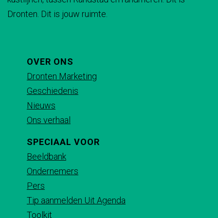
i
i
i
i
Dronten. Dit is jouw ruimte.
n
n
n
n
a
a
a
a
o
o
o
o
p
p
p
p
OVER ONS
F
X
e
W
Dronten Marketing
a
-
h
Geschiedenis
c
m
a
Nieuws
e
a
t
Ons verhaal
b
i
s
SPECIAAL VOOR
o
l
A
Beeldbank
o
p
Ondernemers
k
p
Pers
Tip aanmelden Uit Agenda
Toolkit