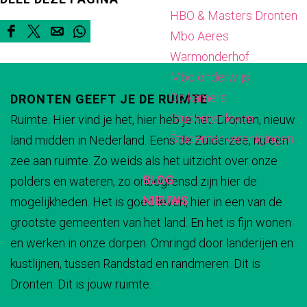
HBO & Masters Dronten
d
b
m
e
a
J
e
Mbo Aeres
a
b
m
d
o
J
D
D
D
D
Warmonderhof
d
a
b
n
o
e
e
e
e
Mbo onderwijs
d
a
g
n
e
e
e
e
Op kamers
d
DRONTEN GEEFT JE DE RUIMTE
e
g
l
l
l
l
Studentenleven
Ruimte. Hier vind je het, hier heb je het. Dronten, nieuw
Z
e
d
d
d
d
Studentenverenigingen
land midden in Nederland. Eens de Zuiderzee, nu een
w
Z
e
e
e
e
zee aan ruimte. Zo weids als het uitzicht over onze
e
w
z
z
z
z
BLOG
polders en wateren, zo onbegrensd zijn hier de
m
e
e
e
e
e
NIEUWS
mogelijkheden. Het is goed leven, hier in een van de
b
m
p
p
p
p
grootste gemeenten van het land. En het is fijn wonen
a
b
a
a
a
a
en werken in onze dorpen. Omringd door landerijen en
d
a
g
g
g
g
kustlijnen, tussen Randstad en randmeren. Dit is
d
i
i
i
i
Dronten. Dit is jouw ruimte.
n
n
n
n