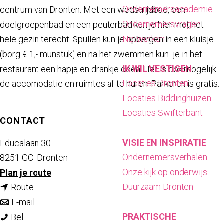
a
Ondernemersacademie
centrum van Dronten. Met een wedstrijdbad, een
g
Ondernemersvragen
doelgroepenbad en een peuterbad kun je hier met het
e
Netwerken
hele gezin terecht. Spullen kun je opbergen in een kluisje
(borg € 1,- munstuk) en na het zwemmen kun je in het
IK WIL VESTIGEN
restaurant een hapje en drankje doen. Het is ook mogelijk
Locaties Dronten
de accomodatie en ruimtes af te huren. Parkeren is gratis.
Locaties Biddinghuizen
Locaties Swifterbant
CONTACT
VISIE EN INSPIRATIE
Educalaan 30
Ondernemersverhalen
8251 GC
Dronten
Onze kijk op onderwijs
n
Plan je route
Duurzaam Dronten
n
a
Route
a
n
a
E-mail
PRAKTISCHE
A
a
a
r
Bel