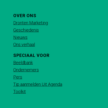
a
a
a
a
o
o
o
o
p
p
p
p
OVER ONS
F
X
e
W
Dronten Marketing
a
-
h
Geschiedenis
c
m
a
Nieuws
e
a
t
Ons verhaal
b
i
s
SPECIAAL VOOR
o
l
A
Beeldbank
o
p
Ondernemers
k
p
Pers
Tip aanmelden Uit Agenda
Toolkit