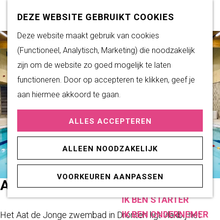
Subsidiemogelijkheden
Z
K
DEZE WEBSITE GEBRUIKT COOKIES
o
a
M
G
Deze website maakt gebruik van cookies
DUURZAAM WONEN
e
a
e
a
(Functioneel, Analytisch, Marketing) die noodzakelijk
Duurzame initiatieven
k
r
n
n
zijn om de website zo goed mogelijk te laten
Fairtrade Gemeente
e
t
u
a
functioneren. Door op accepteren te klikken, geef je
Het Energieloket
n
a
aan hiermee akkoord te gaan.
r
PRAKTISCHE
ALLES ACCEPTEREN
d
INFORMATIE
e
Verenigingen
ALLEEN NOODZAKELIJK
h
Sportaccommodaties
o
VOORKEUREN AANPASSEN
m
AAT DE JONGE ZWEMBAD
ONDERNEMEN
e
IK BEN STARTER
p
IK BEN ONDERNEMER
Het Aat de Jonge zwembad in Dronten ligt vlakbij het