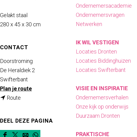
a
Ondernemersacademie
g
Ondernemersvragen
Gelakt staal
e
Netwerken
280 x 45 x 30 cm
IK WIL VESTIGEN
CONTACT
Locaties Dronten
Locaties Biddinghuizen
Doorstroming
Locaties Swifterbant
De Heraldiek 2
Swifterbant
VISIE EN INSPIRATIE
n
Plan je route
Ondernemersverhalen
n
a
Route
Onze kijk op onderwijs
a
a
Duurzaam Dronten
a
r
DEEL DEZE PAGINA
r
D
PRAKTISCHE
D
o