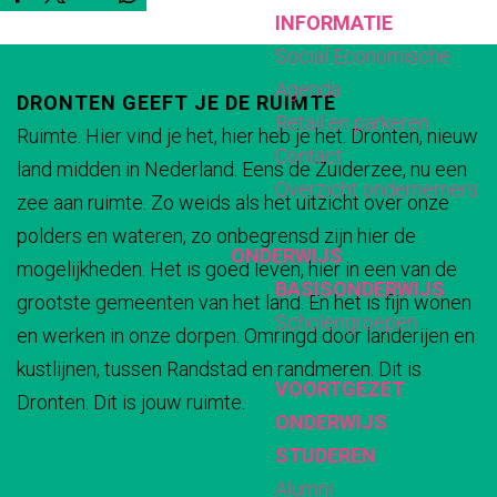
D
D
D
D
INFORMATIE
o
o
e
e
e
e
Social Economische
o
r
e
e
e
e
Agenda
r
s
DRONTEN GEEFT JE DE RUIMTE
l
l
l
l
Retail en parkeren
s
t
Ruimte. Hier vind je het, hier heb je het. Dronten, nieuw
d
d
d
d
Contact
t
r
land midden in Nederland. Eens de Zuiderzee, nu een
e
e
e
e
Overzicht ondernemers
r
o
zee aan ruimte. Zo weids als het uitzicht over onze
z
z
z
z
o
m
polders en wateren, zo onbegrensd zijn hier de
e
e
e
e
ONDERWIJS
m
i
mogelijkheden. Het is goed leven, hier in een van de
p
p
p
p
BASISONDERWIJS
i
n
grootste gemeenten van het land. En het is fijn wonen
a
a
a
a
Scholengroepen
n
g
en werken in onze dorpen. Omringd door landerijen en
g
g
g
g
g
kustlijnen, tussen Randstad en randmeren. Dit is
i
i
i
i
VOORTGEZET
Dronten. Dit is jouw ruimte.
n
n
n
n
ONDERWIJS
a
a
a
a
STUDEREN
o
o
o
o
Alumni