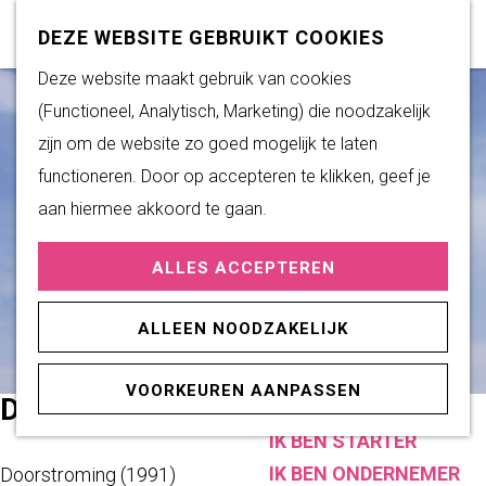
Subsidiemogelijkheden
Z
K
DEZE WEBSITE GEBRUIKT COOKIES
o
a
M
G
Deze website maakt gebruik van cookies
DUURZAAM WONEN
e
a
e
a
(Functioneel, Analytisch, Marketing) die noodzakelijk
Duurzame initiatieven
k
r
n
n
zijn om de website zo goed mogelijk te laten
Fairtrade Gemeente
e
t
u
a
functioneren. Door op accepteren te klikken, geef je
Het Energieloket
n
a
aan hiermee akkoord te gaan.
r
PRAKTISCHE
ALLES ACCEPTEREN
d
INFORMATIE
e
Verenigingen
ALLEEN NOODZAKELIJK
h
Sportaccommodaties
o
VOORKEUREN AANPASSEN
m
DOORSTROMING
ONDERNEMEN
e
IK BEN STARTER
p
IK BEN ONDERNEMER
Doorstroming (1991)