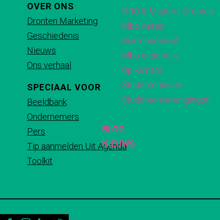
p
p
p
p
OVER ONS
HBO & Masters Dronten
F
X
e
W
Dronten Marketing
Mbo Aeres
a
-
h
Geschiedenis
Warmonderhof
c
m
a
Nieuws
Mbo onderwijs
e
a
t
Ons verhaal
Op kamers
b
i
s
Studentenleven
SPECIAAL VOOR
o
l
A
Studentenverenigingen
Beeldbank
o
p
Ondernemers
k
p
BLOG
Pers
NIEUWS
Tip aanmelden Uit Agenda
Toolkit