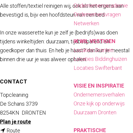
a
Ondernemersacademie
Alle stoffen/textiel reinigen wij, ook als het ergens aan
g
Ondernemersvragen
bevestigd is, bijv een hoofdsteun van een bed.
e
Netwerken
In onze wasserette kun je zelf je (bedrijfs)was doen
IK WIL VESTIGEN
tijdens winkeltijden: duurzaam, tijdbesparend en
Locaties Dronten
goedkoper dan thuis. En heb je haast? dan kun je meestal
Locaties Biddinghuizen
binnen drie uur je was alweer ophalen.
Locaties Swifterbant
CONTACT
VISIE EN INSPIRATIE
Ondernemersverhalen
Topcleaning
Onze kijk op onderwijs
De Schans 3739
Duurzaam Dronten
8254KN
DRONTEN
n
Plan je route
PRAKTISCHE
n
a
Route