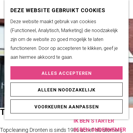
Subsidiemogelijkheden
Z
K
DEZE WEBSITE GEBRUIKT COOKIES
o
a
M
G
Deze website maakt gebruik van cookies
DUURZAAM WONEN
e
a
e
a
(Functioneel, Analytisch, Marketing) die noodzakelijk
Duurzame initiatieven
k
r
n
n
zijn om de website zo goed mogelijk te laten
Fairtrade Gemeente
e
t
u
a
functioneren. Door op accepteren te klikken, geef je
Het Energieloket
n
a
aan hiermee akkoord te gaan.
r
PRAKTISCHE
ALLES ACCEPTEREN
d
INFORMATIE
e
Verenigingen
ALLEEN NOODZAKELIJK
h
Sportaccommodaties
o
VOORKEUREN AANPASSEN
m
TOPCLEANING
ONDERNEMEN
e
IK BEN STARTER
p
IK BEN ONDERNEMER
Topcleaning Dronten is sinds 1985 actief als stomerij.