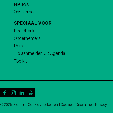
c
m
a
Nieuws
e
a
t
Ons verhaal
b
i
s
SPECIAAL VOOR
o
l
A
Beeldbank
o
p
Ondernemers
k
p
Pers
Tip aanmelden Uit Agenda
Toolkit
F
I
L
Y
a
n
i
o
© 2026 Dronten -
Cookie voorkeuren
|
Cookies
|
Disclaimer
|
Privacy
c
s
n
u