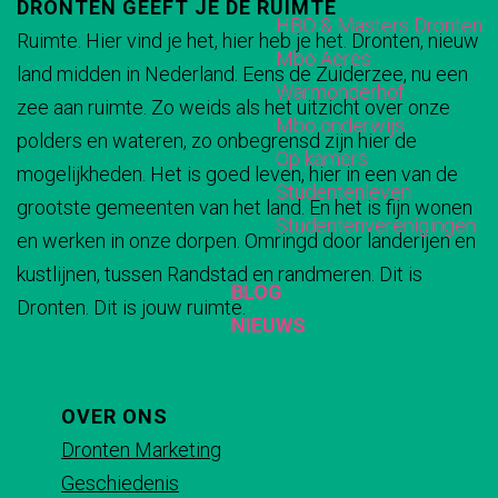
DRONTEN GEEFT JE DE RUIMTE
l
l
l
l
HBO & Masters Dronten
g
Ruimte. Hier vind je het, hier heb je het. Dronten, nieuw
d
d
d
d
Mbo Aeres
land midden in Nederland. Eens de Zuiderzee, nu een
e
e
e
e
Warmonderhof
zee aan ruimte. Zo weids als het uitzicht over onze
z
z
z
z
Mbo onderwijs
polders en wateren, zo onbegrensd zijn hier de
e
e
e
e
Op kamers
mogelijkheden. Het is goed leven, hier in een van de
p
p
p
p
Studentenleven
grootste gemeenten van het land. En het is fijn wonen
a
a
a
a
Studentenverenigingen
en werken in onze dorpen. Omringd door landerijen en
g
g
g
g
kustlijnen, tussen Randstad en randmeren. Dit is
i
i
i
i
BLOG
Dronten. Dit is jouw ruimte.
n
n
n
n
NIEUWS
a
a
a
a
o
o
o
o
p
p
p
p
OVER ONS
F
X
e
W
Dronten Marketing
a
-
h
Geschiedenis