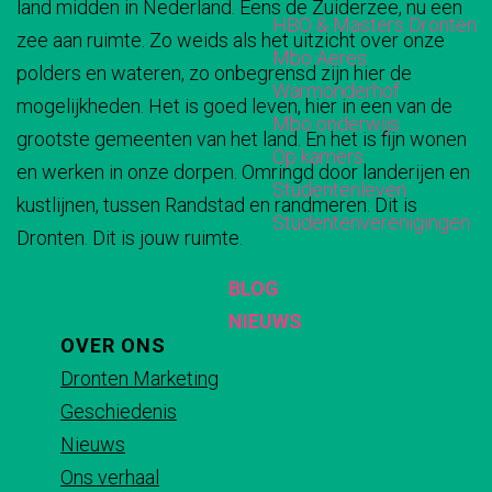
land midden in Nederland. Eens de Zuiderzee, nu een
e
e
e
e
HBO & Masters Dronten
b
a
zee aan ruimte. Zo weids als het uitzicht over onze
z
z
z
z
Mbo Aeres
a
n
polders en wateren, zo onbegrensd zijn hier de
e
e
e
e
Warmonderhof
n
t
mogelijkheden. Het is goed leven, hier in een van de
p
p
p
p
Mbo onderwijs
t
grootste gemeenten van het land. En het is fijn wonen
a
a
a
a
Op kamers
en werken in onze dorpen. Omringd door landerijen en
g
g
g
g
Studentenleven
kustlijnen, tussen Randstad en randmeren. Dit is
i
i
i
i
Studentenverenigingen
Dronten. Dit is jouw ruimte.
n
n
n
n
a
a
a
a
BLOG
o
o
o
o
NIEUWS
p
p
p
p
OVER ONS
F
X
e
W
Dronten Marketing
a
-
h
Geschiedenis
c
m
a
Nieuws
e
a
t
Ons verhaal