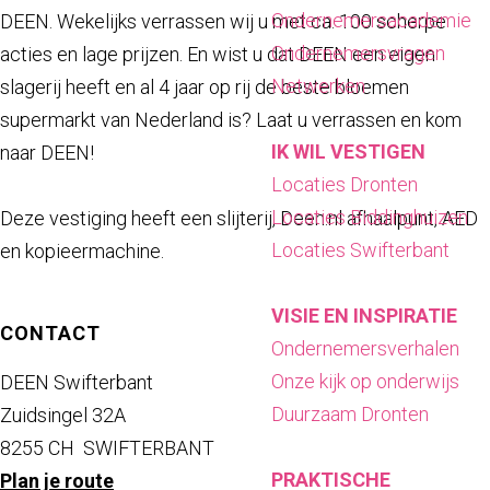
a
Ondernemersacademie
DEEN. Wekelijks verrassen wij u met ca. 100 scherpe
g
Ondernemersvragen
acties en lage prijzen. En wist u dat DEEN een eigen
e
Netwerken
slagerij heeft en al 4 jaar op rij de beste bloemen
supermarkt van Nederland is? Laat u verrassen en kom
IK WIL VESTIGEN
naar DEEN!
Locaties Dronten
Locaties Biddinghuizen
Deze vestiging heeft een slijterij, Deen.nl afhaalpunt, AED
Locaties Swifterbant
en kopieermachine.
VISIE EN INSPIRATIE
CONTACT
Ondernemersverhalen
Onze kijk op onderwijs
DEEN Swifterbant
Duurzaam Dronten
Zuidsingel 32A
8255 CH
SWIFTERBANT
PRAKTISCHE
n
Plan je route