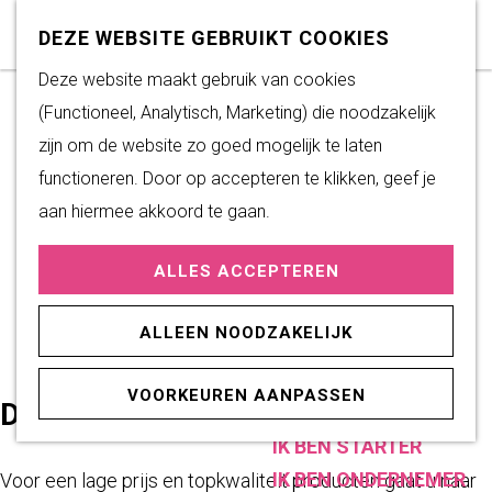
Subsidiemogelijkheden
Z
K
DEZE WEBSITE GEBRUIKT COOKIES
o
a
M
G
Deze website maakt gebruik van cookies
DUURZAAM WONEN
e
a
e
a
(Functioneel, Analytisch, Marketing) die noodzakelijk
Duurzame initiatieven
k
r
n
n
zijn om de website zo goed mogelijk te laten
Fairtrade Gemeente
e
t
u
a
functioneren. Door op accepteren te klikken, geef je
Het Energieloket
n
a
aan hiermee akkoord te gaan.
r
PRAKTISCHE
ALLES ACCEPTEREN
d
INFORMATIE
e
Verenigingen
ALLEEN NOODZAKELIJK
h
Sportaccommodaties
o
VOORKEUREN AANPASSEN
m
DEEN SWIFTERBANT
ONDERNEMEN
e
IK BEN STARTER
p
IK BEN ONDERNEMER
Voor een lage prijs en topkwaliteit producten gaat u naar