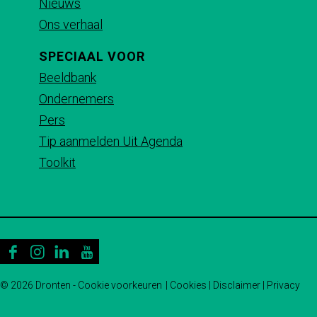
c
m
a
Nieuws
e
a
t
Ons verhaal
b
i
s
SPECIAAL VOOR
o
l
A
Beeldbank
o
p
Ondernemers
k
p
Pers
Tip aanmelden Uit Agenda
Toolkit
F
I
L
Y
a
n
i
o
© 2026 Dronten -
Cookie voorkeuren
|
Cookies
|
Disclaimer
|
Privacy
c
s
n
u