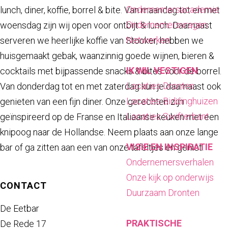
a
Ondernemersacademie
lunch, diner, koffie, borrel & bite. Van maandag tot en met
g
Ondernemersvragen
woensdag zijn wij open voor ontbijt & lunch. Daarnaast
e
Netwerken
serveren we heerlijke koffie van Stooker, hebben we
huisgemaakt gebak, waanzinnig goede wijnen, bieren &
IK WIL VESTIGEN
cocktails met bijpassende snacks & bites voor de borrel.
Locaties Dronten
Van donderdag tot en met zaterdag kun je daarnaast ook
Locaties Biddinghuizen
genieten van een fijn diner. Onze gerechten zijn
Locaties Swifterbant
geïnspireerd op de Franse en Italiaanse keuken met een
knipoog naar de Hollandse. Neem plaats aan onze lange
VISIE EN INSPIRATIE
bar of ga zitten aan een van onze tafeltjes en geniet.
Ondernemersverhalen
Onze kijk op onderwijs
CONTACT
Duurzaam Dronten
De Eetbar
PRAKTISCHE
De Rede 17