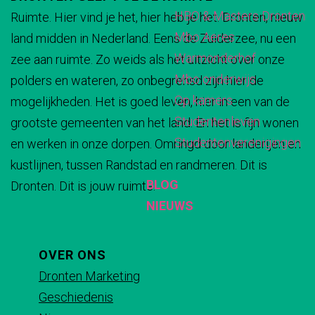
HBO & Masters Dronten
r
Ruimte. Hier vind je het, hier heb je het. Dronten, nieuw
D
m
d
d
d
d
Mbo Aeres
land midden in Nederland. Eens de Zuiderzee, nu een
e
D
e
e
e
e
Warmonderhof
zee aan ruimte. Zo weids als het uitzicht over onze
E
e
z
z
z
z
Mbo onderwijs
polders en wateren, zo onbegrensd zijn hier de
e
E
e
e
e
e
Op kamers
mogelijkheden. Het is goed leven, hier in een van de
t
e
p
p
p
p
Studentenleven
grootste gemeenten van het land. En het is fijn wonen
b
t
a
a
a
a
Studentenverenigingen
en werken in onze dorpen. Omringd door landerijen en
a
b
g
g
g
g
kustlijnen, tussen Randstad en randmeren. Dit is
r
a
i
i
i
i
BLOG
Dronten. Dit is jouw ruimte.
r
n
n
n
n
NIEUWS
a
a
a
a
o
o
o
o
p
p
p
p
OVER ONS
F
X
e
W
Dronten Marketing
a
-
h
Geschiedenis