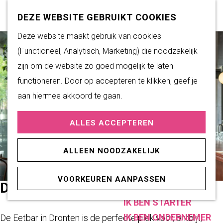
Subsidiemogelijkheden
Z
K
DEZE WEBSITE GEBRUIKT COOKIES
o
a
M
G
Deze website maakt gebruik van cookies
DUURZAAM WONEN
e
a
e
a
(Functioneel, Analytisch, Marketing) die noodzakelijk
Duurzame initiatieven
k
r
n
n
zijn om de website zo goed mogelijk te laten
Fairtrade Gemeente
e
t
u
a
functioneren. Door op accepteren te klikken, geef je
Het Energieloket
n
a
aan hiermee akkoord te gaan.
r
PRAKTISCHE
ALLES ACCEPTEREN
d
INFORMATIE
e
Verenigingen
ALLEEN NOODZAKELIJK
h
Sportaccommodaties
o
VOORKEUREN AANPASSEN
m
DE EETBAR
ONDERNEMEN
e
IK BEN STARTER
p
IK BEN ONDERNEMER
De Eetbar in Dronten is de perfecte plek voor, ontbijt,