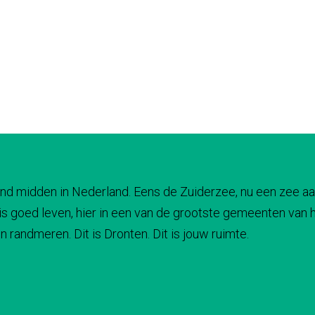
 land midden in Nederland. Eens de Zuiderzee, nu een zee aa
s goed leven, hier in een van de grootste gemeenten van he
 randmeren. Dit is Dronten. Dit is jouw ruimte.