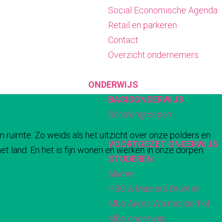
Social Economische Agenda
Retail en parkeren
Contact
Overzicht ondernemers
ONDERWIJS
BASISONDERWIJS
Scholengroepen
n ruimte. Zo weids als het uitzicht over onze polders en
VOORTGEZET ONDERWIJS
t land. En het is fijn wonen en werken in onze dorpen.
STUDEREN
Alumni
HBO & Masters Dronten
Mbo Aeres Warmonderhof
Mbo onderwijs