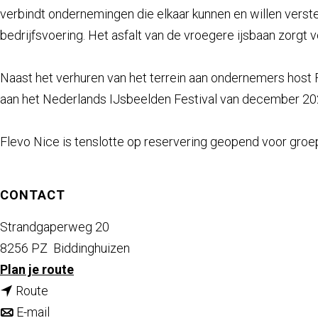
a
verbindt ondernemingen die elkaar kunnen en willen verst
g
bedrijfsvoering. Het asfalt van de vroegere ijsbaan zorgt v
e
Naast het verhuren van het terrein aan ondernemers host F
aan het Nederlands IJsbeelden Festival van december 20
Flevo Nice is tenslotte op reservering geopend voor gro
CONTACT
Strandgaperweg 20
8256 PZ
Biddinghuizen
n
Plan je route
n
a
Route
a
n
a
E-mail