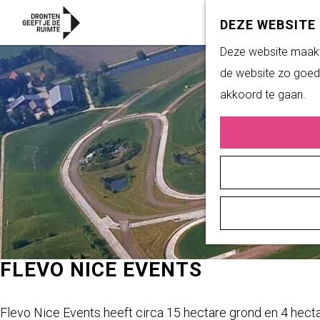
DEZE WEBSITE
G
Deze website maakt 
a
de website zo goed 
n
akkoord te gaan.
a
a
r
d
e
h
o
m
FLEVO NICE EVENTS
e
p
Flevo Nice Events heeft circa 15 hectare grond en 4 hec