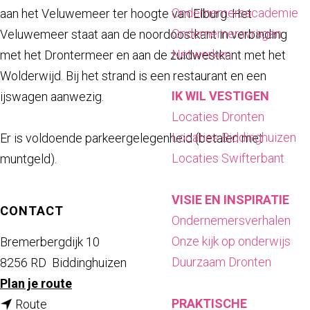
a
Ondernemersacademie
aan het Veluwemeer ter hoogte van Elburg. Het
g
Ondernemersvragen
Veluwemeer staat aan de noordoostkant in verbinding
e
Netwerken
met het Drontermeer en aan de zuidwestkant met het
Wolderwijd. Bij het strand is een restaurant en een
IK WIL VESTIGEN
ijswagen aanwezig.
Locaties Dronten
Locaties Biddinghuizen
Er is voldoende parkeergelegenheid (betalen met
Locaties Swifterbant
muntgeld).
VISIE EN INSPIRATIE
CONTACT
Ondernemersverhalen
Onze kijk op onderwijs
Bremerbergdijk 10
Duurzaam Dronten
8256 RD
Biddinghuizen
n
Plan je route
PRAKTISCHE
n
a
Route