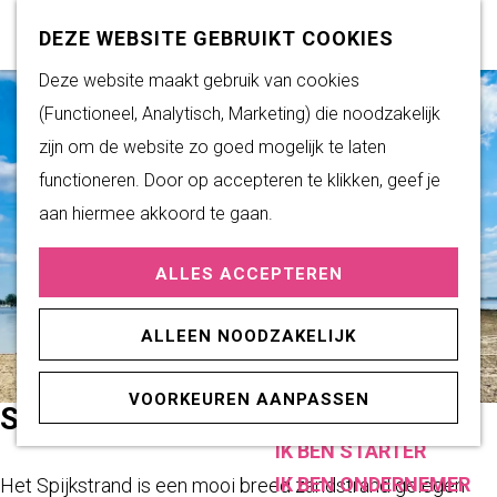
Subsidiemogelijkheden
Z
K
DEZE WEBSITE GEBRUIKT COOKIES
o
a
M
G
Deze website maakt gebruik van cookies
DUURZAAM WONEN
e
a
e
a
(Functioneel, Analytisch, Marketing) die noodzakelijk
Duurzame initiatieven
k
r
n
n
zijn om de website zo goed mogelijk te laten
Fairtrade Gemeente
e
t
u
a
functioneren. Door op accepteren te klikken, geef je
Het Energieloket
n
a
aan hiermee akkoord te gaan.
r
PRAKTISCHE
ALLES ACCEPTEREN
d
INFORMATIE
e
Verenigingen
ALLEEN NOODZAKELIJK
h
Sportaccommodaties
o
VOORKEUREN AANPASSEN
m
SPIJKSTRAND
ONDERNEMEN
e
IK BEN STARTER
p
IK BEN ONDERNEMER
Het Spijkstrand is een mooi breed zandstrand gelegen