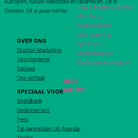
kustlijnen, tussen Randstad en randmeren. Dit is
i
i
i
i
HBO & Masters Dronten
Dronten. Dit is jouw ruimte.
n
n
n
n
Mbo Aeres
a
a
a
a
Warmonderhof
o
o
o
o
Mbo onderwijs
p
p
p
p
OVER ONS
Op kamers
F
X
e
W
Dronten Marketing
Studentenleven
a
-
h
Geschiedenis
Studentenverenigingen
c
m
a
Nieuws
e
a
t
Ons verhaal
BLOG
b
i
s
NIEUWS
SPECIAAL VOOR
o
l
A
Beeldbank
o
p
Ondernemers
k
p
Pers
Tip aanmelden Uit Agenda
Toolkit