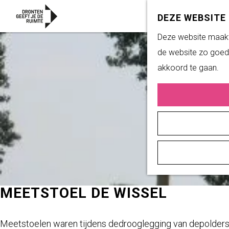
DEZE WEBSITE
G
Deze website maakt 
a
de website zo goed 
n
akkoord te gaan.
a
a
r
d
e
h
o
m
MEETSTOEL DE WISSEL
e
p
Meetstoelen waren tijdens dedrooglegging van depoldersh