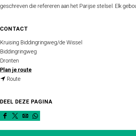
a
geschreven die refereren aan het Parijse stelsel. Elk geb
g
e
CONTACT
Kruising Biddingringweg/de Wissel
Biddingringweg
Dronten
n
Plan je route
n
a
Route
a
a
a
r
DEEL DEZE PAGINA
r
M
M
e
D
D
D
D
e
e
e
e
e
e
e
t