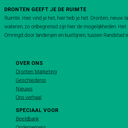
e
e
e
e
t
s
DRONTEN GEEFT JE DE RUIMTE
l
l
l
l
s
t
Ruimte. Hier vind je het, hier heb je het. Dronten, nieuw
d
d
d
d
t
o
wateren, zo onbegrensd zijn hier de mogelijkheden. Het i
e
e
e
e
o
e
Omringd door landerijen en kustlijnen, tussen Randstad en
z
z
z
z
e
l
e
e
e
e
l
d
p
p
p
p
d
e
a
a
a
a
OVER ONS
e
W
g
g
g
g
Dronten Marketing
W
i
i
i
i
i
Geschiedenis
i
s
n
n
n
n
Nieuws
s
s
a
a
a
a
Ons verhaal
s
e
o
o
o
o
e
l
SPECIAAL VOOR
p
p
p
p
l
Beeldbank
F
X
e
W
Ondernemers