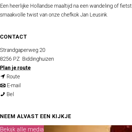
a
Een heerlijke Hollandse maaltijd na een wandeling of fie
g
smaakvolle twist van onze chefkok Jan Leusink.
e
CONTACT
Strandgaperweg 20
8256 PZ
Biddinghuizen
n
Plan je route
n
a
Route
a
n
a
E-mail
F
a
a
r
Bel
l
r
a
F
e
F
r
l
NEEM ALVAST EEN KIJKJE
v
l
F
e
Bekijk alle media
o
e
l
v