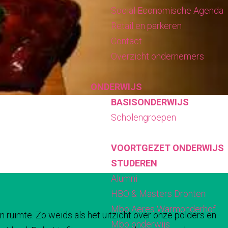
Social Economische Agenda
Retail en parkeren
Contact
Overzicht ondernemers
ONDERWIJS
BASISONDERWIJS
Scholengroepen
VOORTGEZET ONDERWIJS
STUDEREN
Alumni
HBO & Masters Dronten
Mbo Aeres Warmonderhof
n ruimte. Zo weids als het uitzicht over onze polders en
Mbo onderwijs