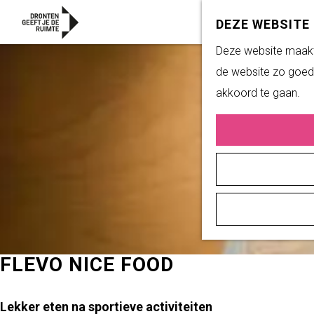
DEZE WEBSITE
G
Deze website maakt 
a
de website zo goed 
n
akkoord te gaan.
a
a
r
d
e
h
o
m
FLEVO NICE FOOD
e
p
Lekker eten na sportieve activiteiten