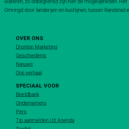
wateren, zo onbegrensd zijn hier de mogelijkheden. Het i
e
e
e
e
Omringd door landerijen en kustlijnen, tussen Randstad en
z
z
z
z
e
e
e
e
p
p
p
p
a
a
a
a
OVER ONS
g
g
g
g
Dronten Marketing
i
i
i
i
Geschiedenis
n
n
n
n
Nieuws
a
a
a
a
Ons verhaal
o
o
o
o
SPECIAAL VOOR
p
p
p
p
Beeldbank
F
X
e
W
Ondernemers
a
-
h
Pers
c
m
a
Tip aanmelden Uit Agenda
e
a
t
Toolkit