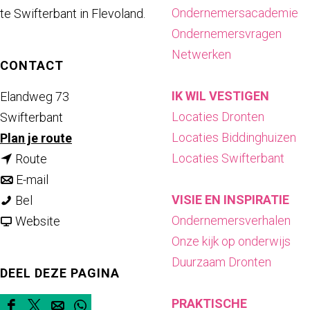
a
Ondernemersacademie
te Swifterbant in Flevoland.
g
Ondernemersvragen
e
Netwerken
CONTACT
IK WIL VESTIGEN
Elandweg 73
Locaties Dronten
Swifterbant
Locaties Biddinghuizen
n
Plan je route
Locaties Swifterbant
n
a
Route
a
n
a
E-mail
VISIE EN INSPIRATIE
H
a
a
r
Bel
Ondernemersverhalen
a
r
a
v
H
Website
Onze kijk op onderwijs
r
H
r
a
a
Duurzaam Dronten
r
a
H
n
r
DEEL DEZE PAGINA
y
r
a
H
r
PRAKTISCHE
'
r
r
a
y