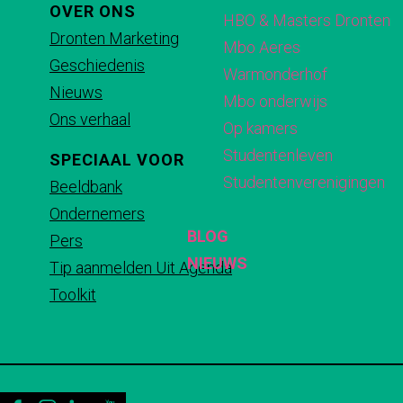
p
p
p
p
OVER ONS
HBO & Masters Dronten
F
X
e
W
Dronten Marketing
Mbo Aeres
a
-
h
Geschiedenis
Warmonderhof
c
m
a
Nieuws
Mbo onderwijs
e
a
t
Ons verhaal
Op kamers
b
i
s
Studentenleven
SPECIAAL VOOR
o
l
A
Studentenverenigingen
Beeldbank
o
p
Ondernemers
k
p
BLOG
Pers
NIEUWS
Tip aanmelden Uit Agenda
Toolkit