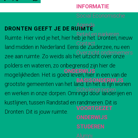
D
D
D
D
INFORMATIE
s
y
r
r
'
e
e
e
e
Social Economische
F
'
y
r
s
e
e
e
e
Agenda
a
s
'
y
F
DRONTEN GEEFT JE DE RUIMTE
l
l
l
l
Retail en parkeren
r
F
s
'
a
Ruimte. Hier vind je het, hier heb je het. Dronten, nieuw
d
d
d
d
Contact
m
a
F
s
r
land midden in Nederland. Eens de Zuiderzee, nu een
e
e
e
e
Overzicht ondernemers
r
a
F
m
zee aan ruimte. Zo weids als het uitzicht over onze
z
z
z
z
m
r
a
polders en wateren, zo onbegrensd zijn hier de
e
e
e
e
ONDERWIJS
m
r
mogelijkheden. Het is goed leven, hier in een van de
p
p
p
p
BASISONDERWIJS
m
grootste gemeenten van het land. En het is fijn wonen
a
a
a
a
Scholengroepen
en werken in onze dorpen. Omringd door landerijen en
g
g
g
g
kustlijnen, tussen Randstad en randmeren. Dit is
i
i
i
i
VOORTGEZET
Dronten. Dit is jouw ruimte.
n
n
n
n
ONDERWIJS
a
a
a
a
STUDEREN
o
o
o
o
Alumni