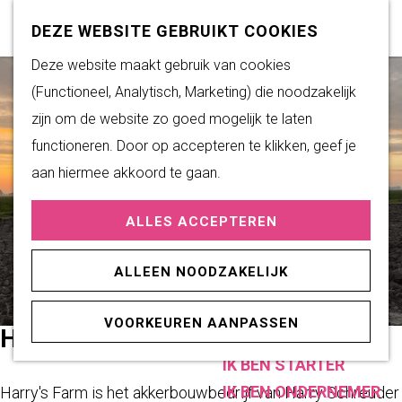
Subsidiemogelijkheden
Z
K
DEZE WEBSITE GEBRUIKT COOKIES
o
a
M
G
Deze website maakt gebruik van cookies
DUURZAAM WONEN
e
a
e
a
(Functioneel, Analytisch, Marketing) die noodzakelijk
Duurzame initiatieven
k
r
n
n
zijn om de website zo goed mogelijk te laten
Fairtrade Gemeente
e
t
u
a
functioneren. Door op accepteren te klikken, geef je
Het Energieloket
n
a
aan hiermee akkoord te gaan.
r
PRAKTISCHE
ALLES ACCEPTEREN
d
INFORMATIE
e
Verenigingen
ALLEEN NOODZAKELIJK
h
Sportaccommodaties
o
VOORKEUREN AANPASSEN
m
HARRY'S FARM
ONDERNEMEN
e
IK BEN STARTER
p
IK BEN ONDERNEMER
Harry's Farm is het akkerbouwbedrijf van Harry Schreuder