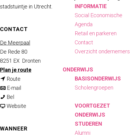
INFORMATIE
stadstuintje in Utrecht.
Social Economische
Agenda
CONTACT
Retail en parkeren
Contact
De Meerpaal
Overzicht ondernemers
De Rede 80
8251 EX
Dronten
ONDERWIJS
n
Plan je route
BASISONDERWIJS
n
a
Route
Scholengroepen
a
n
a
E-mail
S
a
a
r
Bel
VOORTGEZET
t
r
a
v
S
Website
ONDERWIJS
a
S
r
a
t
STUDEREN
d
t
S
n
a
WANNEER
Alumni
s
a
t
S
d