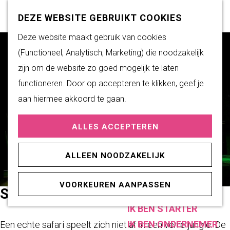
Subsidiemogelijkheden
Z
K
DEZE WEBSITE GEBRUIKT COOKIES
o
a
M
G
Deze website maakt gebruik van cookies
DUURZAAM WONEN
e
a
e
a
(Functioneel, Analytisch, Marketing) die noodzakelijk
Duurzame initiatieven
k
r
n
n
zijn om de website zo goed mogelijk te laten
Fairtrade Gemeente
e
t
u
a
functioneren. Door op accepteren te klikken, geef je
Het Energieloket
n
a
aan hiermee akkoord te gaan.
r
PRAKTISCHE
ALLES ACCEPTEREN
d
INFORMATIE
e
Verenigingen
ALLEEN NOODZAKELIJK
h
Sportaccommodaties
o
VOORKEUREN AANPASSEN
m
STADSSAFARI
ONDERNEMEN
e
IK BEN STARTER
p
IK BEN ONDERNEMER
Een echte safari speelt zich niet af in een verre jungle. De