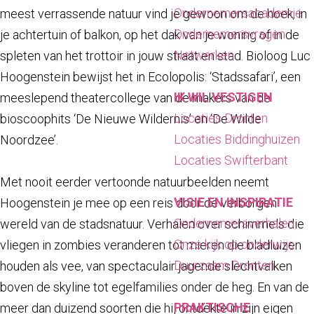
a
Ondernemersacademie
meest verrassende natuur vind je gewoon om de hoek, in
g
Ondernemersvragen
je achtertuin of balkon, op het dak van je woning of in de
e
Netwerken
spleten van het trottoir in jouw straat en stad. Bioloog Luc
Hoogenstein bewijst het in Ecolopolis: ‘Stadssafari’, een
IK WIL VESTIGEN
meeslepend theatercollege van de makers van de
Locaties Dronten
bioscoophits ‘De Nieuwe Wildernis’ en ‘De Wilde
Locaties Biddinghuizen
Noordzee’.
Locaties Swifterbant
Met nooit eerder vertoonde natuurbeelden neemt
VISIE EN INSPIRATIE
Hoogenstein je mee op een reis door de verborgen
Ondernemersverhalen
wereld van de stadsnatuur. Verhalen over schimmels die
Onze kijk op onderwijs
vliegen in zombies veranderen tot mieren die bladluizen
Duurzaam Dronten
houden als vee, van spectaculair jagende slechtvalken
boven de skyline tot egelfamilies onder de heg. En van de
PRAKTISCHE
meer dan duizend soorten die hij ontdekte in zijn eigen