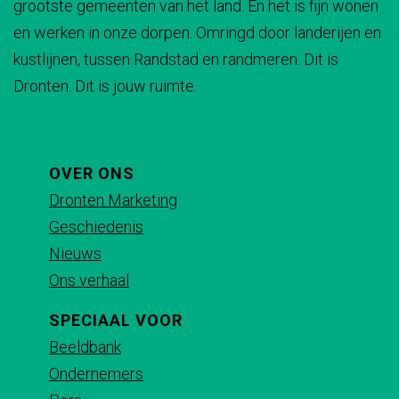
grootste gemeenten van het land. En het is fijn wonen
a
a
a
a
en werken in onze dorpen. Omringd door landerijen en
g
g
g
g
kustlijnen, tussen Randstad en randmeren. Dit is
i
i
i
i
Dronten. Dit is jouw ruimte.
n
n
n
n
a
a
a
a
o
o
o
o
p
p
p
p
OVER ONS
F
X
e
W
Dronten Marketing
a
-
h
Geschiedenis
c
m
a
Nieuws
e
a
t
Ons verhaal
b
i
s
SPECIAAL VOOR
o
l
A
Beeldbank
o
p
Ondernemers
k
p