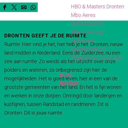
HBO & Masters Dronten
o
R
e
D
o
D
D
D
D
Mbo Aeres
s
o
R
e
o
e
e
e
e
Warmonderhof
o
o
R
s
e
e
e
e
Mbo onderwijs
s
o
o
DRONTEN GEEFT JE DE RUIMTE
l
l
l
l
Op kamers
s
o
Ruimte. Hier vind je het, hier heb je het. Dronten, nieuw
d
d
d
d
Studentenleven
s
land midden in Nederland. Eens de Zuiderzee, nu een
e
e
e
e
Studentenverenigingen
zee aan ruimte. Zo weids als het uitzicht over onze
z
z
z
z
polders en wateren, zo onbegrensd zijn hier de
e
e
e
e
BLOG
mogelijkheden. Het is goed leven, hier in een van de
p
p
p
p
NIEUWS
grootste gemeenten van het land. En het is fijn wonen
a
a
a
a
en werken in onze dorpen. Omringd door landerijen en
g
g
g
g
kustlijnen, tussen Randstad en randmeren. Dit is
i
i
i
i
Dronten. Dit is jouw ruimte.
n
n
n
n
a
a
a
a