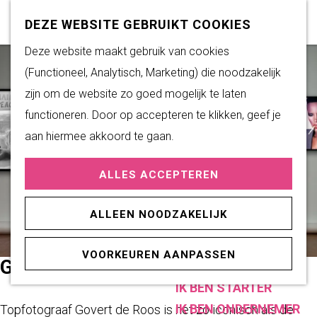
Subsidiemogelijkheden
Z
K
DEZE WEBSITE GEBRUIKT COOKIES
o
a
M
G
Deze website maakt gebruik van cookies
DUURZAAM WONEN
e
a
e
a
(Functioneel, Analytisch, Marketing) die noodzakelijk
Duurzame initiatieven
k
r
n
n
zijn om de website zo goed mogelijk te laten
Fairtrade Gemeente
e
t
u
a
functioneren. Door op accepteren te klikken, geef je
Het Energieloket
n
a
aan hiermee akkoord te gaan.
r
PRAKTISCHE
ALLES ACCEPTEREN
d
INFORMATIE
e
Verenigingen
ALLEEN NOODZAKELIJK
h
Sportaccommodaties
o
VOORKEUREN AANPASSEN
m
GOVERT DE ROOS
ONDERNEMEN
e
IK BEN STARTER
p
IK BEN ONDERNEMER
Topfotograaf Govert de Roos is net zo iconisch als de