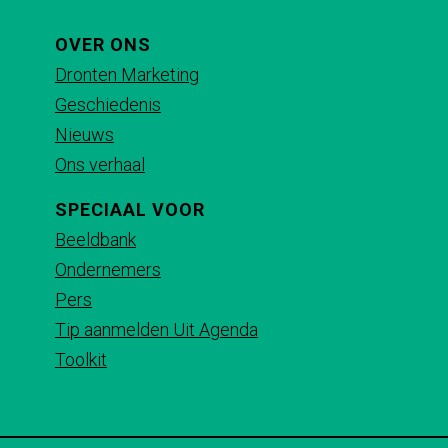
o
o
o
o
p
p
p
p
OVER ONS
F
X
e
W
Dronten Marketing
a
-
h
Geschiedenis
c
m
a
Nieuws
e
a
t
Ons verhaal
b
i
s
SPECIAAL VOOR
o
l
A
Beeldbank
o
p
Ondernemers
k
p
Pers
Tip aanmelden Uit Agenda
Toolkit