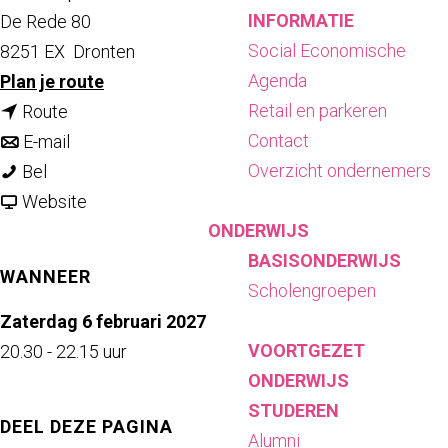
INFORMATIE
De Rede 80
Social Economische
8251 EX
Dronten
Agenda
n
Plan je route
Retail en parkeren
n
a
Route
Contact
a
n
a
E-mail
Overzicht ondernemers
G
a
a
r
Bel
o
r
a
v
G
Website
ONDERWIJS
v
G
r
a
o
BASISONDERWIJS
e
o
G
n
v
WANNEER
Scholengroepen
r
v
o
G
e
t
e
v
o
r
Zaterdag 6 februari 2027
VOORTGEZET
D
r
e
v
t
20.30 - 22.15 uur
ONDERWIJS
e
t
r
e
D
STUDEREN
R
D
t
r
e
DEEL DEZE PAGINA
Alumni
o
e
D
t
R