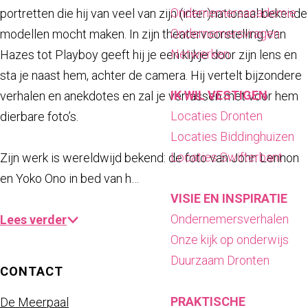
a
Ondernemersacademie
portretten die hij van veel van zijn (inter)nationaal bekende
g
Ondernemersvragen
modellen mocht maken. In zijn theatervoorstelling Van
e
Netwerken
Hazes tot Playboy geeft hij je een kijkje door zijn lens en
sta je naast hem, achter de camera. Hij vertelt bijzondere
IK WIL VESTIGEN
verhalen en anekdotes en zal je verrassen met voor hem
Locaties Dronten
dierbare foto’s.
Locaties Biddinghuizen
Locaties Swifterbant
Zijn werk is wereldwijd bekend: de foto van John Lennon
en Yoko Ono in bed van h…
VISIE EN INSPIRATIE
Ondernemersverhalen
Lees verder
Onze kijk op onderwijs
Duurzaam Dronten
CONTACT
PRAKTISCHE
De Meerpaal