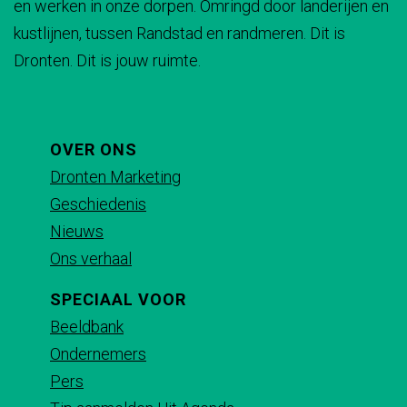
en werken in onze dorpen. Omringd door landerijen en
g
g
g
g
n
k
e
e
e
kustlijnen, tussen Randstad en randmeren. Dit is
i
i
i
i
d
e
k
e
n
Dronten. Dit is jouw ruimte.
n
n
n
n
n
e
k
d
a
a
a
a
d
n
e
o
o
o
o
d
n
p
p
p
p
OVER ONS
d
F
X
e
W
Dronten Marketing
a
-
h
Geschiedenis
c
m
a
Nieuws
e
a
t
Ons verhaal
b
i
s
SPECIAAL VOOR
o
l
A
Beeldbank
o
p
Ondernemers
k
p
Pers