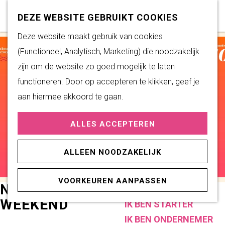
Subsidiemogelijkheden
Z
K
DEZE WEBSITE GEBRUIKT COOKIES
o
a
M
G
Deze website maakt gebruik van cookies
DUURZAAM WONEN
e
a
e
a
(Functioneel, Analytisch, Marketing) die noodzakelijk
Duurzame initiatieven
k
r
n
n
zijn om de website zo goed mogelijk te laten
Fairtrade Gemeente
e
t
u
a
functioneren. Door op accepteren te klikken, geef je
Het Energieloket
n
a
aan hiermee akkoord te gaan.
r
PRAKTISCHE
ALLES ACCEPTEREN
d
INFORMATIE
e
Verenigingen
ALLEEN NOODZAKELIJK
h
Sportaccommodaties
o
VOORKEUREN AANPASSEN
m
NATIONAAL THEATER
ONDERNEMEN
e
WEEKEND
IK BEN STARTER
p
IK BEN ONDERNEMER