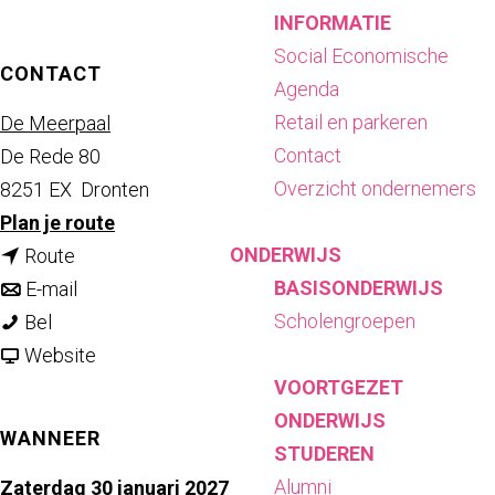
INFORMATIE
Social Economische
CONTACT
Agenda
Retail en parkeren
De Meerpaal
Contact
De Rede 80
Overzicht ondernemers
8251 EX
Dronten
n
Plan je route
ONDERWIJS
n
a
Route
BASISONDERWIJS
a
n
a
E-mail
Scholengroepen
N
a
a
r
Bel
a
r
a
v
N
Website
VOORTGEZET
t
N
r
a
a
ONDERWIJS
i
a
N
n
t
WANNEER
STUDEREN
o
t
a
N
i
Alumni
n
i
t
a
o
Zaterdag 30 januari 2027