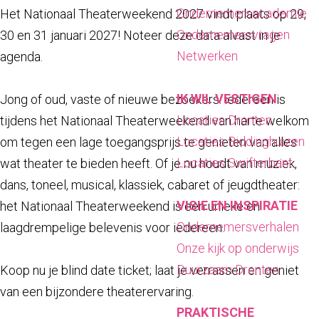
a
Ondernemersacademie
Het Nationaal Theaterweekend 2027 vindt plaats op 29,
g
Ondernemersvragen
30 en 31 januari 2027! Noteer deze data alvast in je
e
Netwerken
agenda.
IK WIL VESTIGEN
Jong of oud, vaste of nieuwe bezoekers: iedereen is
Locaties Dronten
tijdens het Nationaal Theaterweekend van harte welkom
Locaties Biddinghuizen
om tegen een lage toegangsprijs te genieten van alles
Locaties Swifterbant
wat theater te bieden heeft. Of je nu houdt van muziek,
dans, toneel, musical, klassiek, cabaret of jeugdtheater:
VISIE EN INSPIRATIE
het Nationaal Theaterweekend is een unieke en
Ondernemersverhalen
laagdrempelige belevenis voor iedereen.
Onze kijk op onderwijs
Duurzaam Dronten
Koop nu je blind date ticket; laat je verrassen en geniet
van een bijzondere theaterervaring.
PRAKTISCHE