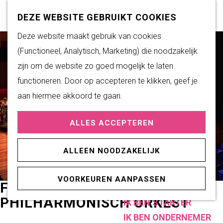
Subsidiemogelijkheden
Z
K
DEZE WEBSITE GEBRUIKT COOKIES
o
a
M
G
Deze website maakt gebruik van cookies
DUURZAAM WONEN
e
a
e
a
(Functioneel, Analytisch, Marketing) die noodzakelijk
Duurzame initiatieven
k
r
n
n
zijn om de website zo goed mogelijk te laten
Fairtrade Gemeente
e
t
u
a
functioneren. Door op accepteren te klikken, geef je
Het Energieloket
n
a
aan hiermee akkoord te gaan.
r
PRAKTISCHE
ALLES ACCEPTEREN
d
INFORMATIE
e
Verenigingen
ALLEEN NOODZAKELIJK
h
Sportaccommodaties
o
VOORKEUREN AANPASSEN
m
FLEVOLANDS
ONDERNEMEN
e
PHILHARMONISCH ORKEST
IK BEN STARTER
p
IK BEN ONDERNEMER