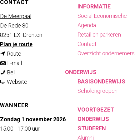
CONTACT
INFORMATIE
Social Economische
De Meerpaal
Agenda
De Rede 80
Retail en parkeren
8251 EX
Dronten
Contact
n
Plan je route
Overzicht ondernemers
n
a
Route
a
n
a
E-mail
ONDERWIJS
F
a
a
r
Bel
BASISONDERWIJS
l
r
a
v
F
Website
Scholengroepen
e
F
r
a
l
v
l
F
n
e
WANNEER
VOORTGEZET
o
e
l
F
v
ONDERWIJS
l
v
e
l
o
Zondag 1 november 2026
STUDEREN
a
o
v
e
l
15.00 - 17.00 uur
Alumni
n
l
o
v
a