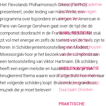
a
Ondernemersacademie
Het Flevolands Philharmonisch Orkest (FlePhO)
g
Ondernemersvragen
presenteert, onder leiding van Hans Welle, een
e
Netwerken
programma over bijzondere ervaringen. An American in
Paris van George Gershwin gaat over de tijd die de
IK WIL VESTIGEN
componist doorbracht in de Franse hoofdstad. Het stuk
Locaties Dronten
zit vol met energie en zelfs de toeters van de taxi’s zijn te
Locaties Biddinghuizen
horen. In Schilderijententoonstelling van Modest
Locaties Swifterbant
Moessorgski hoor je het bezoek van de componist aan
een tentoonstelling van Viktor Hartmann. Elk schilderij
VISIE EN INSPIRATIE
heeft een eigen melodie en tussendoor hoor je een
Ondernemersverhalen
terugkerend thema waarin wordt uitgedrukt hoe men naar
Onze kijk op onderwijs
het volgende schilderij loopt. Bruisende en grandioze
Duurzaam Dronten
muziek die je moet beleven!
PRAKTISCHE