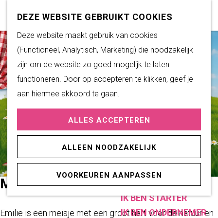
Subsidiemogelijkheden
Z
K
DEZE WEBSITE GEBRUIKT COOKIES
o
a
M
G
Deze website maakt gebruik van cookies
DUURZAAM WONEN
e
a
e
a
(Functioneel, Analytisch, Marketing) die noodzakelijk
Duurzame initiatieven
k
r
n
n
zijn om de website zo goed mogelijk te laten
Fairtrade Gemeente
e
t
u
a
functioneren. Door op accepteren te klikken, geef je
Het Energieloket
n
a
aan hiermee akkoord te gaan.
r
PRAKTISCHE
ALLES ACCEPTEREN
d
INFORMATIE
e
Verenigingen
ALLEEN NOODZAKELIJK
h
Sportaccommodaties
o
VOORKEUREN AANPASSEN
m
MAYA SHOW (1+)
ONDERNEMEN
e
IK BEN STARTER
p
IK BEN ONDERNEMER
Emilie is een meisje met een groot hart voor de natuur en