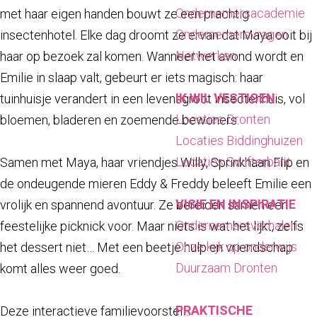
a
Ondernemersacademie
met haar eigen handen bouwt ze een prachtig
g
Ondernemersvragen
insectenhotel. Elke dag droomt ze ervan dat Maya ooit bij
e
Netwerken
haar op bezoek zal komen. Wanneer het avond wordt en
Emilie in slaap valt, gebeurt er iets magisch: haar
IK WIL VESTIGEN
tuinhuisje verandert in een levensgroot insectenhuis, vol
Locaties Dronten
bloemen, bladeren en zoemende bewoners.
Locaties Biddinghuizen
Locaties Swifterbant
Samen met Maya, haar vriendjes Willy, Sprinkhaan Flip en
de ondeugende mieren Eddy & Freddy beleeft Emilie een
VISIE EN INSPIRATIE
vrolijk en spannend avontuur. Ze bereiden samen een
Ondernemersverhalen
feestelijke picknick voor. Maar niets is wat het lijkt, zelfs
Onze kijk op onderwijs
het dessert niet… Met een beetje hulp en vriendschap
Duurzaam Dronten
komt alles weer goed.
PRAKTISCHE
Deze interactieve familievoorstel…