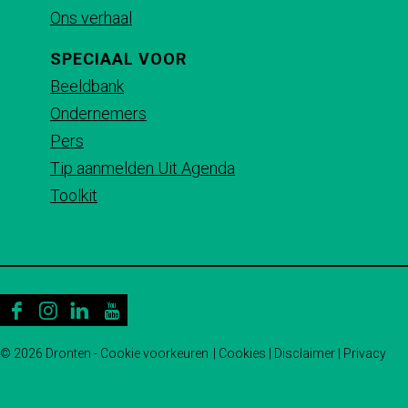
e
a
t
Ons verhaal
b
i
s
SPECIAAL VOOR
o
l
A
Beeldbank
o
p
Ondernemers
k
p
Pers
Tip aanmelden Uit Agenda
Toolkit
F
I
L
Y
a
n
i
o
© 2026 Dronten -
Cookie voorkeuren
|
Cookies
|
Disclaimer
|
Privacy
c
s
n
u
e
t
k
T