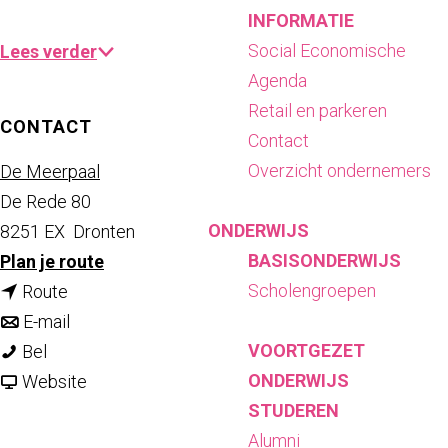
INFORMATIE
Social Economische
Lees verder
Agenda
Retail en parkeren
CONTACT
Contact
Overzicht ondernemers
De Meerpaal
De Rede 80
ONDERWIJS
8251 EX
Dronten
BASISONDERWIJS
n
Plan je route
Scholengroepen
n
a
Route
a
n
a
E-mail
VOORTGEZET
M
a
a
r
Bel
ONDERWIJS
a
r
a
v
M
Website
STUDEREN
y
M
r
a
a
Alumni
a
a
M
n
y