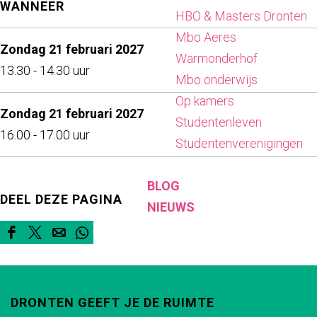
WANNEER
HBO & Masters Dronten
S
y
a
M
a
Mbo Aeres
h
a
y
a
S
Zondag 21 februari 2027
Warmonderhof
o
S
a
y
h
13.30 - 14.30 uur
Mbo onderwijs
w
h
S
a
o
Op kamers
(
o
h
S
w
Zondag 21 februari 2027
Studentenleven
1
w
o
h
(
16.00 - 17.00 uur
Studentenverenigingen
+
(
w
o
1
)
1
(
w
+
BLOG
+
1
(
)
DEEL DEZE PAGINA
NIEUWS
)
+
1
)
+
D
D
D
D
)
e
e
e
e
e
e
e
e
DRONTEN GEEFT JE DE RUIMTE
l
l
l
l