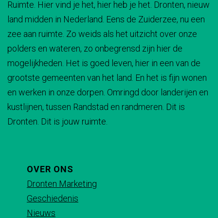
Ruimte. Hier vind je het, hier heb je het. Dronten, nieuw
d
d
d
d
land midden in Nederland. Eens de Zuiderzee, nu een
e
e
e
e
zee aan ruimte. Zo weids als het uitzicht over onze
z
z
z
z
polders en wateren, zo onbegrensd zijn hier de
e
e
e
e
mogelijkheden. Het is goed leven, hier in een van de
p
p
p
p
grootste gemeenten van het land. En het is fijn wonen
a
a
a
a
en werken in onze dorpen. Omringd door landerijen en
g
g
g
g
kustlijnen, tussen Randstad en randmeren. Dit is
i
i
i
i
Dronten. Dit is jouw ruimte.
n
n
n
n
a
a
a
a
o
o
o
o
p
p
p
p
OVER ONS
F
X
e
W
Dronten Marketing
a
-
h
Geschiedenis
c
m
a
Nieuws