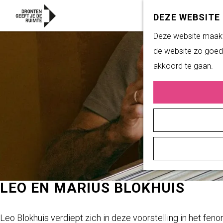
DEZE WEBSITE
G
Deze website maakt 
a
de website zo goed 
n
akkoord te gaan.
a
a
r
d
e
h
o
m
LEO EN MARIUS BLOKHUIS
e
p
Leo Blokhuis verdiept zich in deze voorstelling in het fe