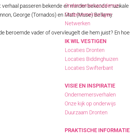
Ondernemersacademie
n het verhaal passeren bekende en minder bekende muzikale
Ondernemersvragen
Lennon, George (Tornados) en Matt (Muse) Bellamy.
Netwerken
n de beroemde vader of overvleugelt die hem juist? En hoe
IK WIL VESTIGEN
Locaties Dronten
Locaties Biddinghuizen
Locaties Swifterbant
VISIE EN INSPIRATIE
Ondernemersverhalen
Onze kijk op onderwijs
Duurzaam Dronten
PRAKTISCHE INFORMATIE