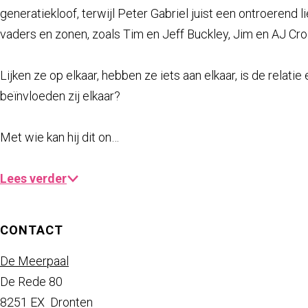
a
generatiekloof, terwijl Peter Gabriel juist een ontroeren
g
vaders en zonen, zoals Tim en Jeff Buckley, Jim en AJ Cro
e
Lijken ze op elkaar, hebben ze iets aan elkaar, is de rela
beïnvloeden zij elkaar?
Met wie kan hij dit on…
Lees verder
CONTACT
De Meerpaal
De Rede 80
8251 EX
Dronten