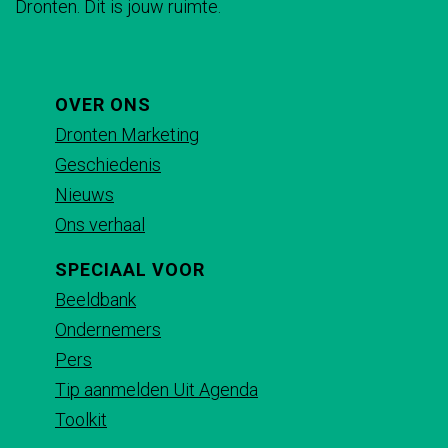
Dronten. Dit is jouw ruimte.
n
n
n
n
a
a
a
a
o
o
o
o
p
p
p
p
OVER ONS
F
X
e
W
Dronten Marketing
a
-
h
Geschiedenis
c
m
a
Nieuws
e
a
t
Ons verhaal
b
i
s
SPECIAAL VOOR
o
l
A
Beeldbank
o
p
Ondernemers
k
p
Pers
Tip aanmelden Uit Agenda
Toolkit