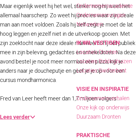
a
Ondernemersacademie
Maar eigenlijk weet hij het wel, sterker nog hij weet het
g
Ondernemersvragen
allemaal haarscherp. Zo weet hij precies waar zijn ideale
e
Netwerken
man aan moet voldoen. Zoals hij zelf zegt: je moet de lat
hoog leggen en jezelf niet in de uitverkoop gooien. Met
IK WIL VESTIGEN
zijn zoektocht naar deze ideale man neemt hij het publiek
Locaties Dronten
mee in zijn beleving, gedachtes en annekedotes. Na deze
Locaties Biddinghuizen
avond bestel je nooit meer normaal een pizza, kijk je
Locaties Swifterbant
anders naar je doucheputje en geef je je op voor een
cursus mondharmonica.
VISIE EN INSPIRATIE
Ondernemersverhalen
Fred van Leer heeft meer dan 1,7 miljoen volgers…
Onze kijk op onderwijs
Duurzaam Dronten
Lees verder
PRAKTISCHE