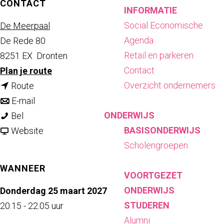
CONTACT
INFORMATIE
Social Economische
De Meerpaal
Agenda
De Rede 80
Retail en parkeren
8251 EX
Dronten
Contact
n
Plan je route
Overzicht ondernemers
n
a
Route
a
n
a
E-mail
ONDERWIJS
F
a
a
r
Bel
BASISONDERWIJS
r
r
a
v
F
Website
Scholengroepen
e
F
r
a
r
d
r
F
n
e
WANNEER
VOORTGEZET
v
e
r
F
d
ONDERWIJS
a
d
e
r
v
Donderdag 25 maart 2027
STUDEREN
n
v
d
e
a
20.15 - 22.05 uur
Alumni
L
a
v
d
n