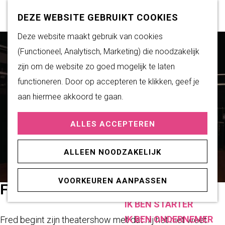
Subsidiemogelijkheden
Z
K
DEZE WEBSITE GEBRUIKT COOKIES
o
a
M
G
Deze website maakt gebruik van cookies
DUURZAAM WONEN
e
a
e
a
(Functioneel, Analytisch, Marketing) die noodzakelijk
Duurzame initiatieven
k
r
n
n
zijn om de website zo goed mogelijk te laten
Fairtrade Gemeente
e
t
u
a
functioneren. Door op accepteren te klikken, geef je
Het Energieloket
n
a
aan hiermee akkoord te gaan.
r
PRAKTISCHE
ALLES ACCEPTEREN
d
INFORMATIE
e
Verenigingen
ALLEEN NOODZAKELIJK
h
Sportaccommodaties
o
VOORKEUREN AANPASSEN
m
FRED VAN LEER
ONDERNEMEN
e
IK BEN STARTER
p
IK BEN ONDERNEMER
Fred begint zijn theatershow met dat hij het niet weet.