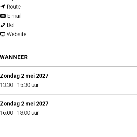
n
a
Route
a
n
a
E-mail
M
a
a
r
Bel
e
r
a
v
M
Website
e
M
r
a
e
s
e
M
n
e
WANNEER
K
e
e
M
s
e
s
e
e
K
Zondag 2 mei 2027
e
K
s
e
e
13.30 - 15.30 uur
s
e
K
s
e
(
e
e
K
s
Zondag 2 mei 2027
7
s
e
e
(
16.00 - 18.00 uur
+
(
s
e
7
)
7
(
s
+
+
7
(
)