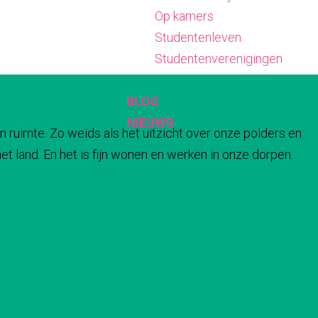
Op kamers
Studentenleven
Studentenverenigingen
BLOG
NIEUWS
n ruimte. Zo weids als het uitzicht over onze polders en
t land. En het is fijn wonen en werken in onze dorpen.