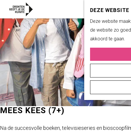
DEZE WEBSITE
G
Deze website maakt 
a
de website zo goed 
n
akkoord te gaan.
a
a
r
d
e
h
o
m
MEES KEES (7+)
e
p
Na de succesvolle boeken, televisieseries en bioscoopfil