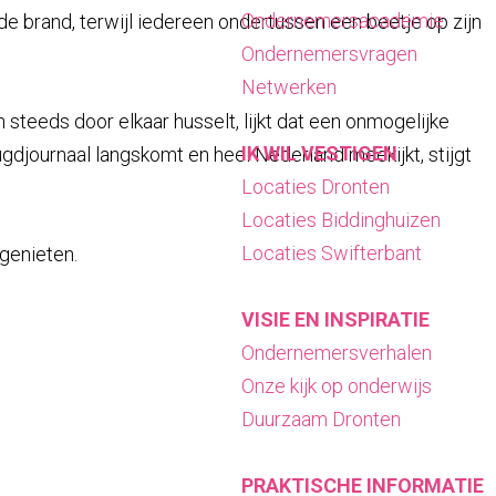
Ondernemersacademie
e brand, terwijl iedereen ondertussen een beetje op zijn
Ondernemersvragen
Netwerken
steeds door elkaar husselt, lijkt dat een onmogelijke
IK WIL VESTIGEN
gdjournaal langskomt en heel Nederland meekijkt, stijgt
Locaties Dronten
Locaties Biddinghuizen
Locaties Swifterbant
genieten.
VISIE EN INSPIRATIE
Ondernemersverhalen
Onze kijk op onderwijs
Duurzaam Dronten
PRAKTISCHE INFORMATIE