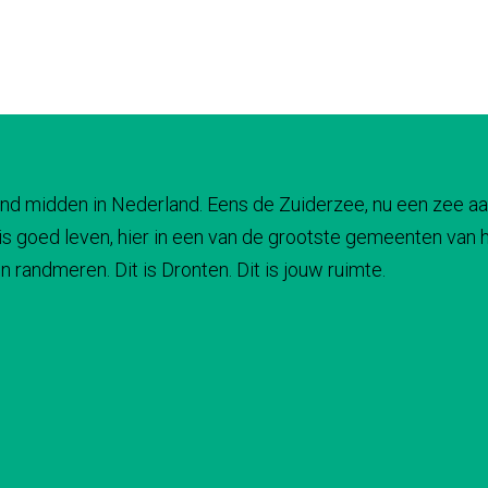
 land midden in Nederland. Eens de Zuiderzee, nu een zee aa
s goed leven, hier in een van de grootste gemeenten van he
 randmeren. Dit is Dronten. Dit is jouw ruimte.