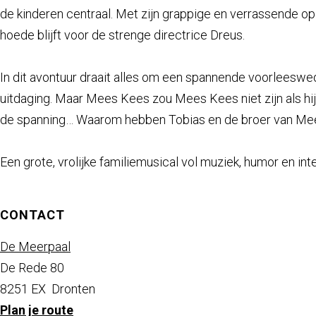
a
de kinderen centraal. Met zijn grappige en verrassende op
g
hoede blijft voor de strenge directrice Dreus.
e
In dit avontuur draait alles om een spannende voorleesweds
uitdaging. Maar Mees Kees zou Mees Kees niet zijn als hi
de spanning… Waarom hebben Tobias en de broer van Mee
Een grote, vrolijke familiemusical vol muziek, humor en i
CONTACT
De Meerpaal
De Rede 80
8251 EX
Dronten
n
Plan je route