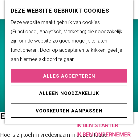
Subsidiemogelijkheden
Z
K
DEZE WEBSITE GEBRUIKT COOKIES
o
a
M
G
Deze website maakt gebruik van cookies
DUURZAAM WONEN
e
a
e
a
(Functioneel, Analytisch, Marketing) die noodzakelijk
Duurzame initiatieven
k
r
n
n
zijn om de website zo goed mogelijk te laten
Fairtrade Gemeente
e
t
u
a
functioneren. Door op accepteren te klikken, geef je
Het Energieloket
n
a
aan hiermee akkoord te gaan.
r
PRAKTISCHE
ALLES ACCEPTEREN
d
INFORMATIE
e
Verenigingen
ALLEEN NOODZAKELIJK
h
Sportaccommodaties
o
VOORKEUREN AANPASSEN
m
ESTHER VAN DER VOORT
ONDERNEMEN
e
IK BEN STARTER
p
IK BEN ONDERNEMER
Hoe is zij toch in vredesnaam in deze situatie