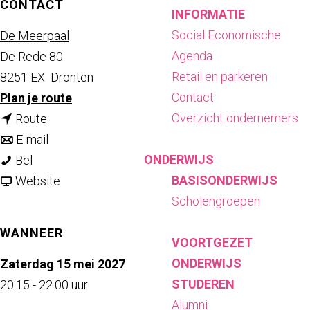
CONTACT
INFORMATIE
Social Economische
De Meerpaal
Agenda
De Rede 80
Retail en parkeren
8251 EX
Dronten
Contact
n
Plan je route
Overzicht ondernemers
n
a
Route
a
n
a
E-mail
ONDERWIJS
E
a
a
r
Bel
BASISONDERWIJS
s
r
a
v
E
Website
Scholengroepen
t
E
r
a
s
h
s
E
n
t
WANNEER
VOORTGEZET
e
t
s
E
h
ONDERWIJS
r
h
t
s
e
Zaterdag 15 mei 2027
STUDEREN
v
e
h
t
r
20.15 - 22.00 uur
Alumni
a
r
e
h
v