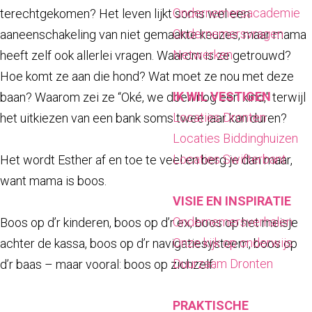
a
Ondernemersacademie
terechtgekomen? Het leven lijkt soms wel een
g
Ondernemersvragen
aaneenschakeling van niet gemaakte keuzes, maar mama
e
Netwerken
heeft zelf ook allerlei vragen. Waarom is ze getrouwd?
Hoe komt ze aan die hond? Wat moet ze nou met deze
IK WIL VESTIGEN
baan? Waarom zei ze “Oké, we doen nog een kind,” terwijl
Locaties Dronten
het uitkiezen van een bank soms twee jaar kan duren?
Locaties Biddinghuizen
Locaties Swifterbant
Het wordt Esther af en toe te veel en berg je dan maar,
want mama is boos.
VISIE EN INSPIRATIE
Ondernemersverhalen
Boos op d’r kinderen, boos op d’r ex, boos op het meisje
Onze kijk op onderwijs
achter de kassa, boos op d’r navigatiesysteem, boos op
Duurzaam Dronten
d’r baas – maar vooral: boos op zichzelf.
PRAKTISCHE