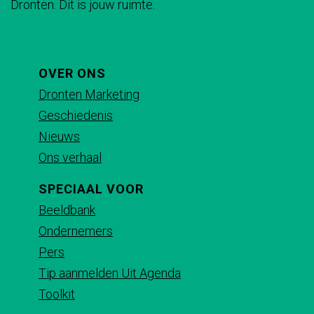
Dronten. Dit is jouw ruimte.
n
n
n
n
a
a
a
a
o
o
o
o
p
p
p
p
OVER ONS
F
X
e
W
Dronten Marketing
a
-
h
Geschiedenis
c
m
a
Nieuws
e
a
t
Ons verhaal
b
i
s
SPECIAAL VOOR
o
l
A
Beeldbank
o
p
Ondernemers
k
p
Pers
Tip aanmelden Uit Agenda
Toolkit